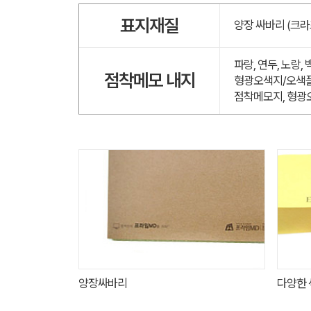
표지재질
양장 싸바리 (크라
파랑, 연두, 노랑,
점착메모 내지
형광오색지/오색플
점착메모지, 형광
양장싸바리
다양한 