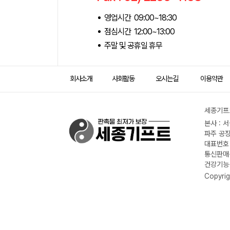
영업시간 09:00~18:30
점심시간 12:00~13:00
주말 및 공휴일 휴무
회사소개
사회활동
오시는길
이용약관
세종기프트
본사 : 
파주 공장
대표번호 :
통신판매신
건강기능식
Copyrig