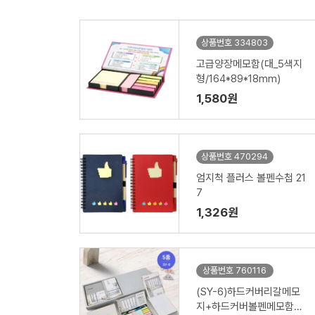
상품번호 334803
고급양장메모함(대_5색지
형/164*89*18mm)
1,580원
상품번호 470294
엄지척 플러스 볼펜수첩 21
7
1,326원
상품번호 760116
(SY-6)하드커버리갈메모
지+하드커버볼펜메모함