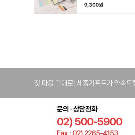
+수첩형인덱스포스트잇(세
9,300원
로형) 세트
첫 마음 그대로! 세종기프트가 약속드
문의 · 상담전화
02) 500-5900
Fax : 02) 2265-4153