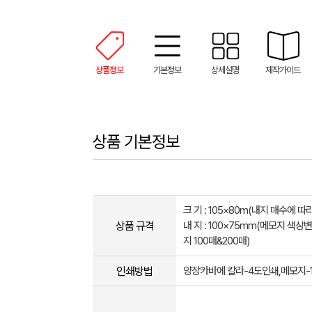
상품정보
기본정보
상세설명
제작가이드
상품 기본정보
크 기 : 105×80m(내지 매수에 따
상품 규격
​내 지 : 100×​75mm(메모지 색
지 100매&200매)
인쇄방법
양장카바에 칼라-4도인쇄,메모지-