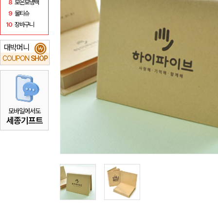
8
보온보냉백
9
물티슈
10
장바구니
대박머니
₩
COUPON
SHOP
모바일에서도
세종기프트