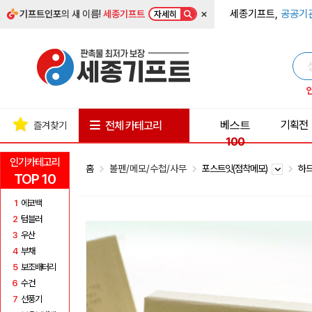
×
세종기프트,
공공기
기프트인포
의 새 이름!
세종기프트
자세히
베스트
기획전
전체 카테고리
즐겨찾기
100
인기카테고리
홈
볼펜/메모/수첩/사무
포스트잇(점착메모)
하
TOP 10
1
에코백
2
텀블러
3
우산
4
부채
5
보조배터리
6
수건
7
선풍기