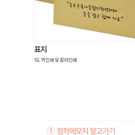
표지
1도 먹인쇄 및 칼라인쇄
!
점착메모지 알고가기