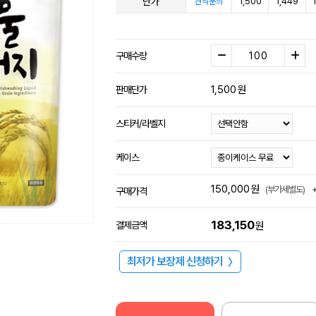
단가
1,500
1,449
견적문의
구매수량
1,500
원
판매단가
스티커/라벨지
케이스
150,000
원
(부가세별도)
구매가격
183,150
결제금액
원
최저가 보장제 신청하기
〉