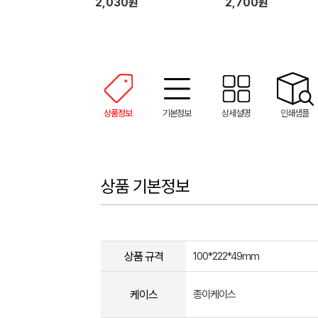
2,030원
2,700원
상품정보
기본정보
상세설명
인쇄샘플
상품 기본정보
상품 규격
100*222*49mm
케이스
종이케이스