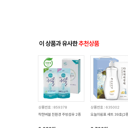
이 상품과 유사한
추천상품
상품번호 : 859378
상품번호 : 635002
착한버블 친환경 주방섬유 2종
오늘의쉼표 세트 39호(2종