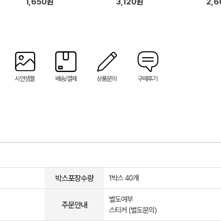
1,650원
3,120원
2,
시안샘플
배송/결제
상품문의
구매후기
박스포장수량
1박스 40개
별도여부
주문안내
스티커 (별도문의)