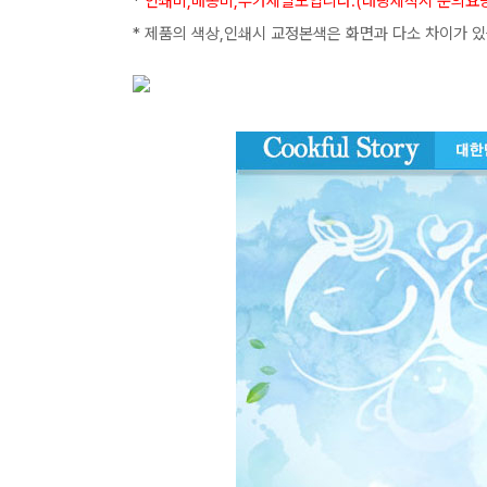
*
인쇄비,배송비,부가세별도입니다.(대량제작시 문의요망!
* 제품의 색상,인쇄시 교정본색은 화면과 다소 차이가 있