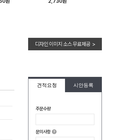
660원
2,730원
디자인 이미지 소스 무료제공 >
견적요청
시안등록
주문수량
문의사항