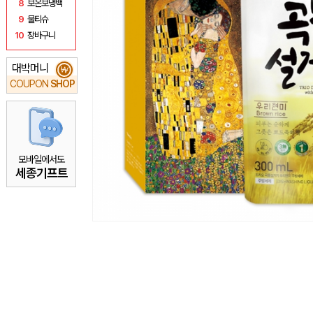
8
보온보냉백
9
물티슈
10
장바구니
대박머니
₩
COUPON
SHOP
모바일에서도
세종기프트