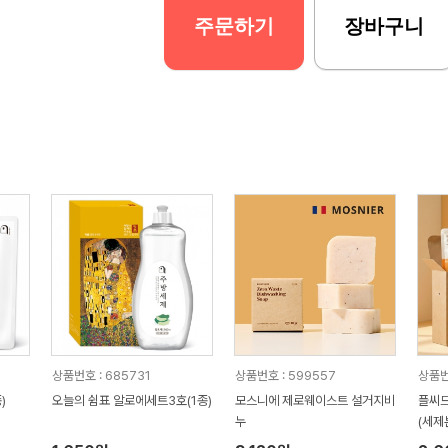
주문하기
장바구니
상품번호 : 685731
상품번호 : 599557
상품번
)
오늘의 쉼표 알로에세트3호(1종)
모스니에 제로웨이스트 설거지비
플씨드
누
(세제
ml)