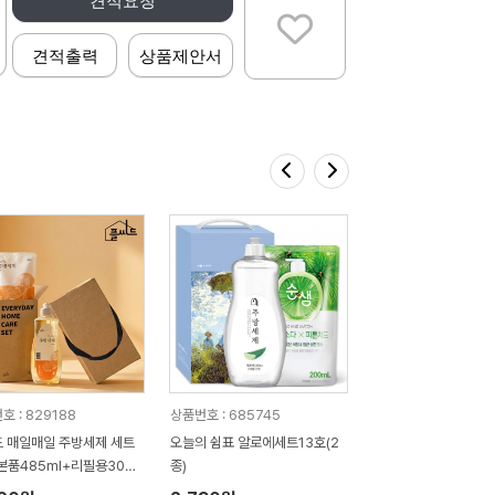
견적요청
견적출력
상품제안서
호 : 829188
상품번호 : 685745
 매일매일 주방세제 세트
오늘의 쉼표 알로에세트13호(2
본품485ml+리필용300
종)