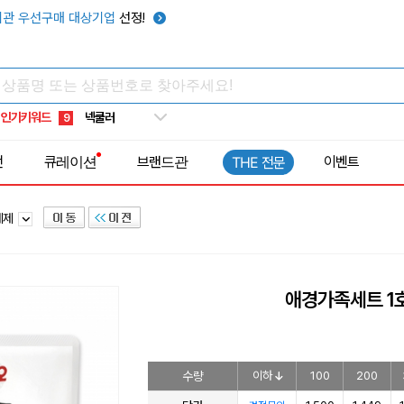
키캡
5
관 우선구매 대상기업
선정!
우산
6
텀블러
7
쿨토시
8
인기키워드
넥쿨러
9
타포린가방
10
전
큐레이션
브랜드관
이벤트
THE 전문
선풍기
1
세제
애경가족세트 1
수량
이하
100
200