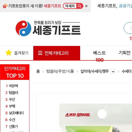
×
세종기프트,
공공기
기프트인포
의 새 이름!
세종기프트
자세히
베스트
기획전
전체 카테고리
즐겨찾기
100
인기카테고리
홈
텀블러/주방/식품
앞치마/수세미/행주
수세
TOP 10
1
에코백
2
텀블러
3
우산
4
부채
5
보조배터리
6
수건
7
선풍기