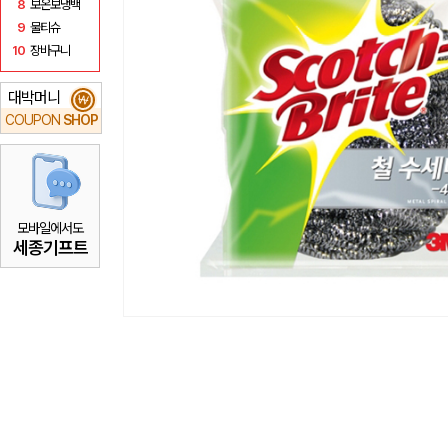
8
보온보냉백
9
물티슈
10
장바구니
대박머니
₩
COUPON
SHOP
모바일에서도
세종기프트