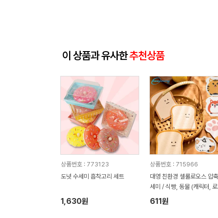
이 상품과 유사한
추천상품
상품번호 : 773123
상품번호 : 715966
도넛 수세미 흡착고리 세트
대영 친환경 셀룰로오스 압축
세미 / 식빵, 동물 (캐릭터, 
인쇄가능)
1,630원
611원