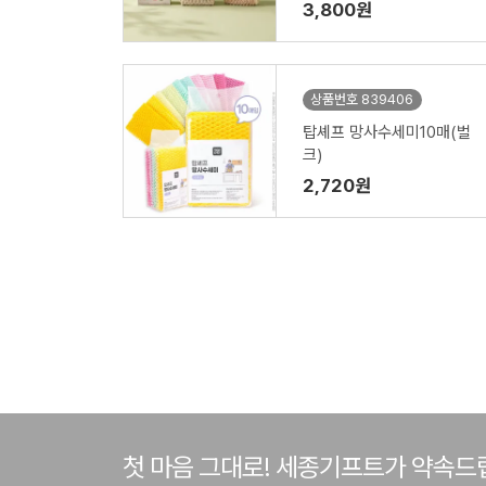
3,800원
상품번호 839406
탑셰프 망사수세미10매(벌
크)
2,720원
첫 마음 그대로! 세종기프트가 약속드