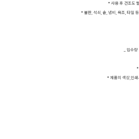
* 사용 후 건조도 
* 불판, 석쇠, 솥, 냄비, 욕조, 타
_ 입수량
* 제품의 색상,인쇄