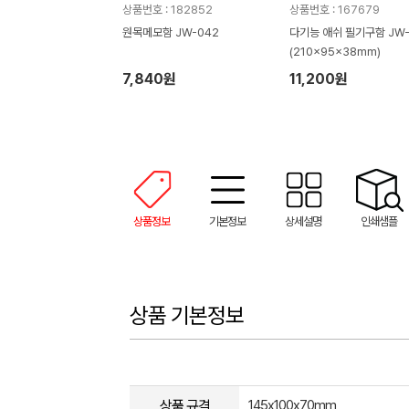
상품번호 : 182852
상품번호 : 167679
원목메모함 JW-042
다기능 애쉬 필기구함 JW-
(210x95x38mm)
7,840원
11,200원
상품정보
기본정보
상세설명
인쇄샘플
상품 기본정보
상품 규격
145x100x70mm​