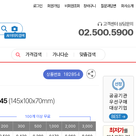
로그인
회원가입
비회원조회
장바구니
질문과답변
회사소개
고객센터 상담문의
02.500.5900
AI 이미지 검색
가격검색
가나다순
맞춤검색
182854
상품번호
공공기관
45
(145x100x70mm​)
우선구매
대상기업
100개 이상 무료
BEST →
200
300
500
1,000
2,000
3,000
최저가
를