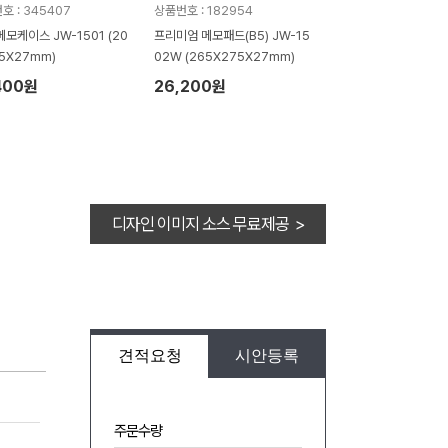
호 : 345407
상품번호 : 182954
메모케이스 JW-1501 (20
프리미엄 메모패드(B5) JW-15
15X27mm)
02W (265X275X27mm)
400원
26,200원
디자인 이미지 소스 무료제공 >
견적요청
시안등록
주문수량