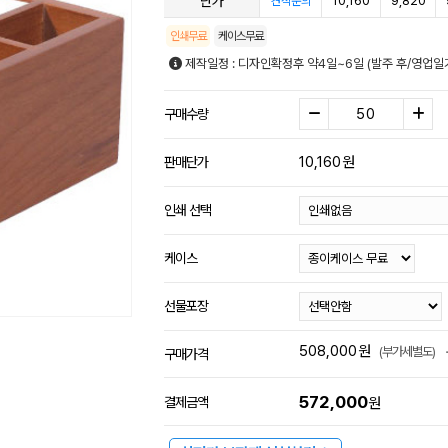
단가
10,160
9,820
견적문의
인쇄무료
케이스무료
제작일정 : 디자인확정후 약4일~6일 (발주 후/영업일
구매수량
10,160
원
판매단가
인쇄 선택
케이스
선물포장
508,000
원
(부가세별도)
구매가격
572,000
결제금액
원