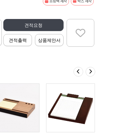
쇼핑백 제작
박스 제작
견적요청
견적출력
상품제안서