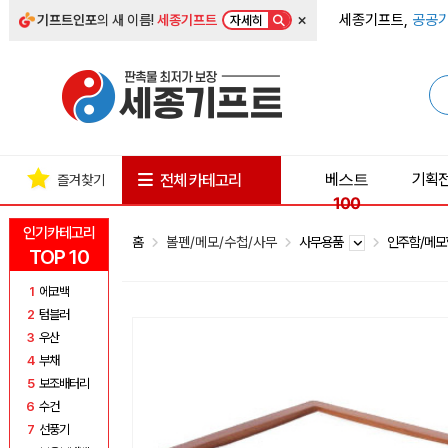
×
세종기프트,
공공기
기프트인포
의 새 이름!
세종기프트
자세히
베스트
기획
전체 카테고리
즐겨찾기
100
인기카테고리
홈
볼펜/메모/수첩/사무
사무용품
인주함/메
TOP 10
1
에코백
2
텀블러
3
우산
4
부채
5
보조배터리
6
수건
7
선풍기