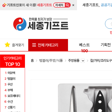
×
세종기프트,
공공기
기프트인포
의 새 이름!
세종기프트
자세히
베스트
기획전
전체 카테고리
즐겨찾기
100
인기카테고리
홈
텀블러/주방/식품
주방용품
칼/가위/조리도
TOP 10
1
에코백
2
텀블러
3
우산
4
부채
5
보조배터리
6
수건
7
선풍기