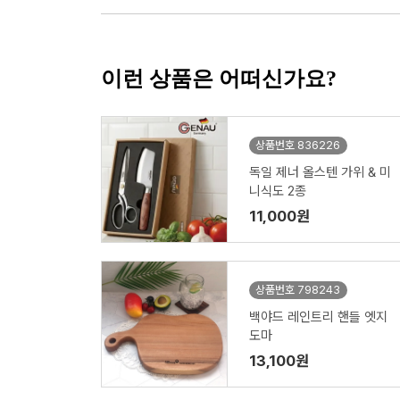
이런 상품은 어떠신가요?
상품번호 836226
독일 제너 올스텐 가위 & 미
니식도 2종
11,000원
상품번호 798243
백야드 레인트리 핸들 엣지
도마
13,100원