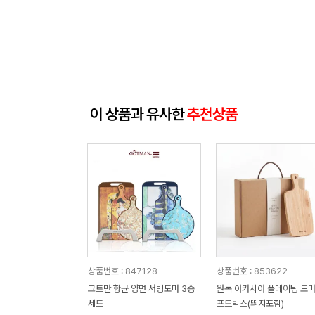
이 상품과 유사한
추천상품
상품번호 : 847128
상품번호 : 853622
고트만 항균 양면 서빙도마 3종
원목 아카시아 플레이팅 도마
세트
프트박스(띄지포함)