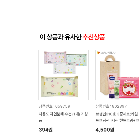
이 상품과 유사한
추천상품
상품번호 : 659759
상품번호 : 802897
다용도 자연분해 수건 (1매) 기성
브생건610호 3종세트(카밀
품
드크림+바세린 핸드크림+
넥스 쁘띠티슈)
394원
4,500원