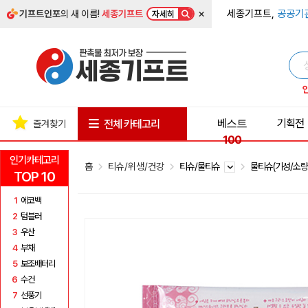
×
세종기프트,
공공기
기프트인포
의 새 이름!
세종기프트
자세히
베스트
기획전
전체 카테고리
즐겨찾기
100
인기카테고리
홈
티슈/위생/건강
티슈/물티슈
물티슈(기성/소량
TOP 10
1
에코백
2
텀블러
3
우산
4
부채
5
보조배터리
6
수건
7
선풍기