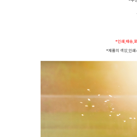
-투
*인쇄,배송,
*제품의 색상,인쇄