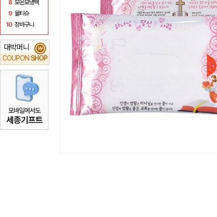
8
보온보냉백
9
물티슈
10
장바구니
대박머니
₩
COUPON
SHOP
모바일에서도
세종기프트