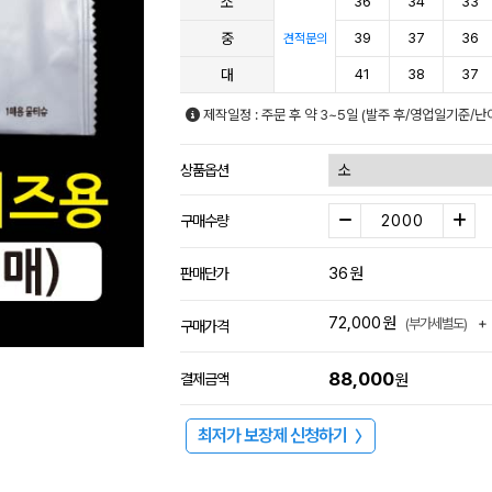
소
36
34
33
중
39
37
36
견적문의
대
41
38
37
제작일정 : 주문 후 약 3~5일 (발주 후/영업일기준/난
상품옵션
구매수량
36
원
판매단가
72,000
원
+
(부가세별도)
구매가격
88,000
결제금액
원
최저가 보장제 신청하기
〉