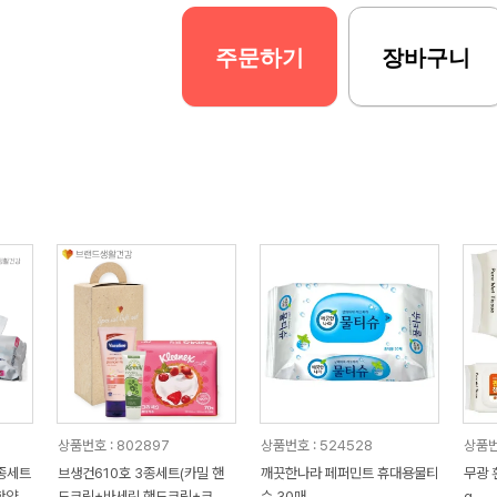
주문하기
장바구니
상품번호 : 802897
상품번호 : 524528
상품번
종세트
브생건610호 3종세트(카밀 핸
깨끗한나라 페퍼민트 휴대용물티
무광 
한양행
드크림+바세린 핸드크림+크리
슈 30매
g