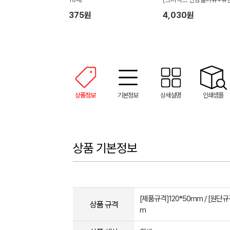
안티푸라민 연고)
375원
4,030원
상품정보
기본정보
상세설명
인쇄샘플
상품 기본정보
[제품규격]120*50mm / [원단규
상품 규격
m