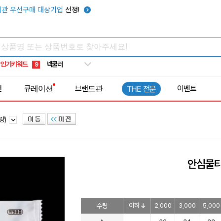
우산
6
관 우선구매 대상기업
선정!
텀블러
7
쿨토시
8
넥쿨러
9
인기키워드
타포린가방
10
선풍기
1
전
큐레이션
브랜드관
이벤트
THE 전문
량)
안심물
수량
이하
2,000
3,000
5,000