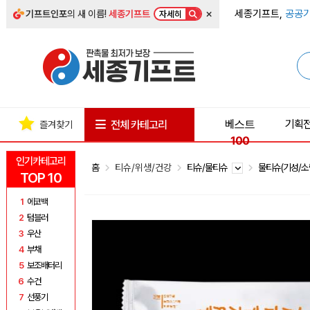
×
세종기프트,
공공기
기프트인포
의 새 이름!
세종기프트
자세히
베스트
기획
전체 카테고리
즐겨찾기
100
인기카테고리
홈
티슈/위생/건강
티슈/물티슈
물티슈(기성/소
TOP 10
1
에코백
2
텀블러
3
우산
4
부채
5
보조배터리
6
수건
7
선풍기