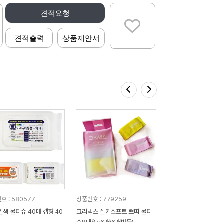
견적요청
견적출력
상품제안서
호 : 580577
상품번호 : 779259
흰색 물티슈 40매 캡형 40
크리넥스 실키소프트 쁘띠 물티
슈8매입x6개(6개번들)