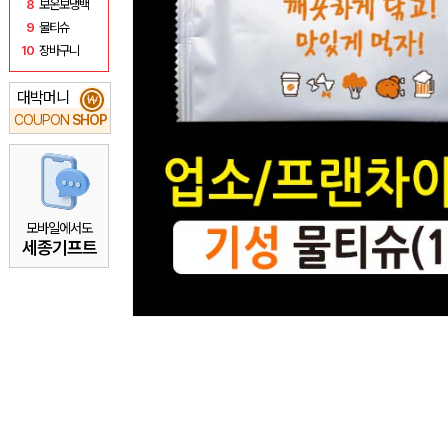
8
보온보냉백
9
물티슈
10
장바구니
대박머니
₩
COUPON
SHOP
모바일에서도
세종기프트