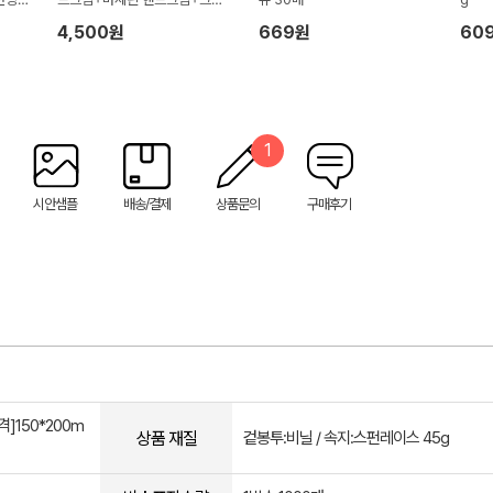
넥스 쁘띠티슈)
4,500원
669원
60
1
시안샘플
배송/결제
상품문의
구매후기
격]150*200m
상품 재질
겉봉투:비닐 / 속지:스펀레이스 45g