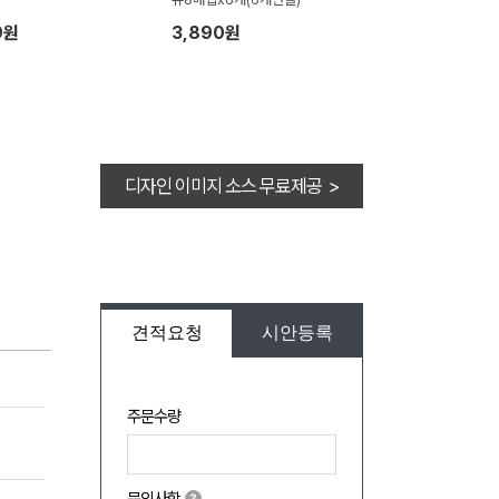
9원
3,890원
디자인 이미지 소스 무료제공 >
견적요청
시안등록
주문수량