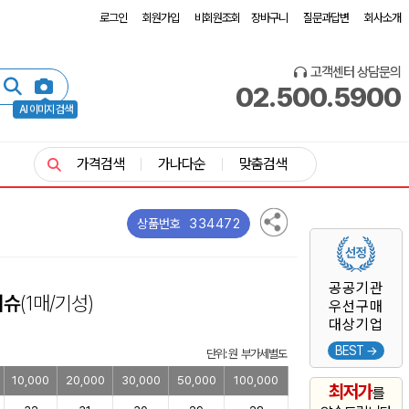
로그인
회원가입
비회원조회
장바구니
질문과답변
회사소개
고객센터 상담문의
02.500.5900
AI 이미지 검색
가격검색
가나다순
맞춤검색
334472
상품번호
공공기관
티슈
(1매/기성)
우선구매
대상기업
BEST →
단위: 원 부가세별도
10,000
20,000
30,000
50,000
100,000
최저가
를