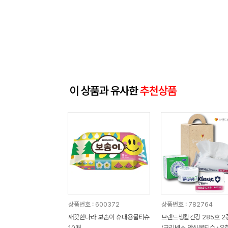
이 상품과 유사한
추천상품
상품번호 : 600372
상품번호 : 782764
깨끗한나라 보솜이 휴대용물티슈
브랜드생활건강 285호 2
10매
(크리넥스 안심물티슈+유