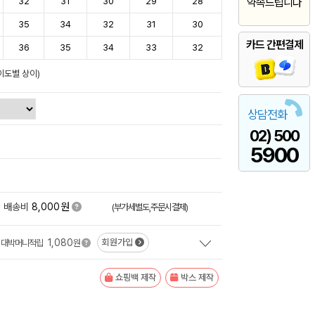
32
31
30
29
28
약속드립니다
35
34
32
31
30
카드 간편결제
36
35
34
33
32
이도별 상이)
상담전화
02) 500
5900
원
배송비
8,000
(부가세별도,주문시결제)
1,080
회원가입
대박머니적립
원
쇼핑백 제작
박스 제작