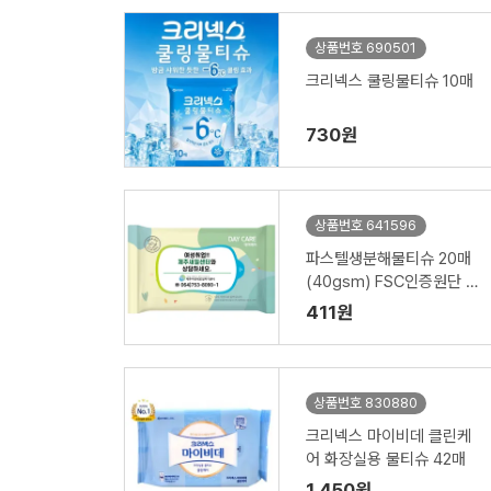
상품번호 690501
크리넥스 쿨링물티슈 10매
730원
상품번호 641596
파스텔생분해물티슈 20매
(40gsm) FSC인증원단 녹
색비닐인증
411원
상품번호 830880
크리넥스 마이비데 클린케
어 화장실용 물티슈 42매
1,450원