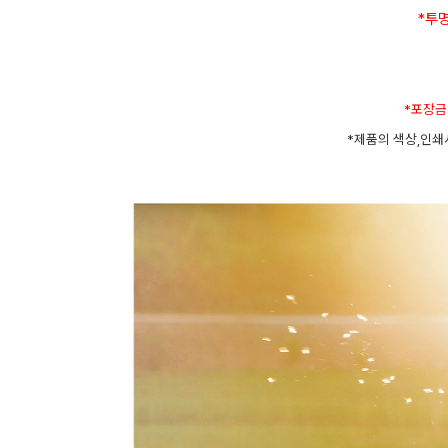
*투
*포장금
*제품의 색상,인쇄