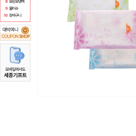
8
보온보냉백
9
물티슈
10
장바구니
대박머니
₩
COUPON
SHOP
모바일에서도
세종기프트