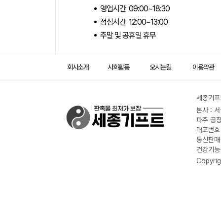
영업시간 09:00~18:30
점심시간 12:00~13:00
주말 및 공휴일 휴무
회사소개
사회활동
오시는길
이용약관
세종기프트
본사 : 
파주 공장
대표번호 :
통신판매신
건강기능식
Copyrig