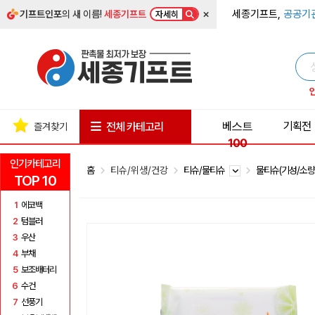
×
세종기프트,
공공기
기프트인포
의 새 이름!
세종기프트
자세히
베스트
기획전
전체 카테고리
즐겨찾기
100
인기카테고리
홈
티슈/위생/건강
티슈/물티슈
물티슈(기성/소량
TOP 10
1
에코백
2
텀블러
3
우산
4
부채
5
보조배터리
6
수건
7
선풍기