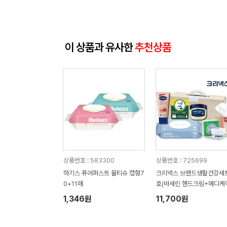
이 상품과 유사한
추천상품
상품번호 : 583300
상품번호 : 725699
하기스 퓨어퍼스트 물티슈 캡형7
크리넥스 브랜드생활건강세트
0+11매
호(바세린 핸드크림+메디케
드 립밤+바세린젤리+안티
1,346원
11,700원
민 30g+부띠끄 각티슈+빅
즈 물티슈)