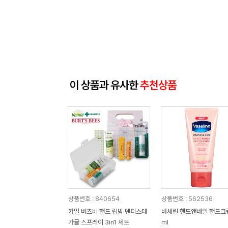
이 상품과 유사한
추천상품
상품번호 : 840654
상품번호 : 562536
카밀 버츠비 핸드 립밤 덴티스테
바세린 핸드앤네일 핸드크림
가글 스프레이 3in1 세트
ml