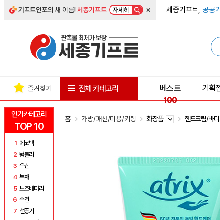
×
세종기프트,
공공기
기프트인포
의 새 이름!
세종기프트
자세히
베스트
기획
전체 카테고리
즐겨찾기
100
인기카테고리
홈
가방/패션/미용/키링
화장품
핸드크림/바
TOP 10
1
에코백
2
텀블러
3
우산
4
부채
5
보조배터리
6
수건
7
선풍기