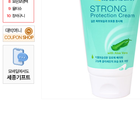
8
보온보냉백
9
물티슈
10
장바구니
대박머니
₩
COUPON
SHOP
모바일에서도
세종기프트