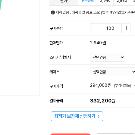
단가
2,940
2,830
견적문의
제작일정 : 대략 5일 정도 소요 (발주 후/영업일기준/
구매수량
2,940
원
판매단가
스티커/라벨지
케이스
294,000
원
(부가세별도)
구매가격
332,200
결제금액
원
최저가 보장제 신청하기
〉