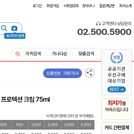
로그인
회원가입
비회원조회
장바구니
질문과답변
회사소개
고객센터 상담문의
02.500.5900
AI 이미지 검색
가격검색
가나다순
맞춤검색
공공기관
186194
상품번호
우선구매
대상기업
BEST →
프로텍션 크림 75ml
최저가
를
약속드립니다
10개 단위 판매 / 단위: 원 부가세별도
300
500
1,000
2,000
3,000
5,000
카드 간편결제