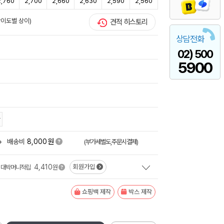
2,760
2,700
2,660
2,630
2,590
2,560
난이도별 상이)
견적 히스토리
상담전화
02) 500
5900
원
+
배송비
8,000
(부가세별도,주문시결제)
4,410
회원가입
대박머니적립
원
쇼핑백 제작
박스 제작