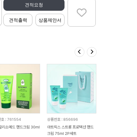
견적요청
견적출력
상품제안서
호 : 761554
상품번호 : 856696
글리소메드 핸드크림 30ml
아트릭스 스트롱 프로텍션 핸드
크림 75ml 2P세트