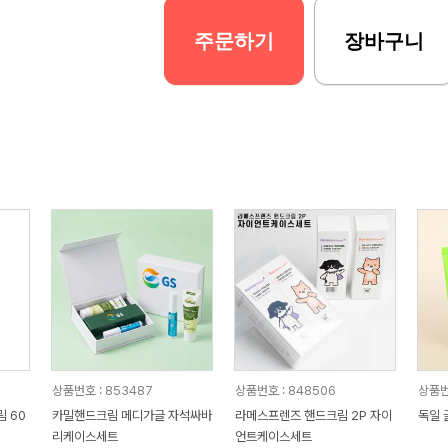
주문하기
장바구니
상품번호 : 853487
상품번호 : 848506
상품번
 60
카밀핸드크림 메디가글 자석싸바
라메스프렌즈 핸드크림 2P 자이
독일 
리케이스세트
언트케이스세트