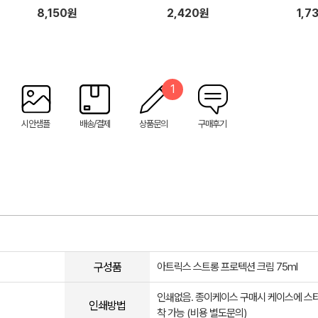
8,150원
2,420원
1,7
1
시안샘플
배송/결제
상품문의
구매후기
구성품
아트릭스 스트롱 프로텍션 크림 75ml
인쇄없음. 종이케이스 구매시 케이스에 스
인쇄방법
착 가능 (비용 별도문의)