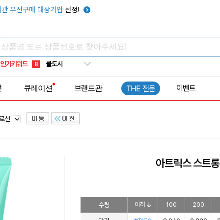
키캡
5
관 우선구매 대상기업
선정!
우산
6
텀블러
7
쿨토시
8
인기키워드
넥쿨러
9
타포린가방
10
전
큐레이션
브랜드관
이벤트
THE 전문
선풍기
1
디로션
아트릭스 스트롱 
수량
이하
100
200