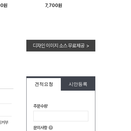
30원
7,700원
디자인 이미지 소스 무료제공 >
견적요청
시안등록
주문수량
티커부
문의사항