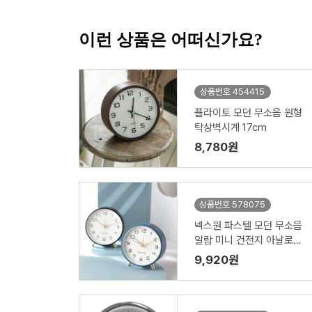
이런 상품은 어떠신가요?
상품번호 454415
플라이토 모던 무소음 원형
탁상벽시계 17cm
8,780원
상품번호 578075
넥스원 파스텔 모던 무소음
알람 미니 건전지 아날로그
탁상시계
9,920원