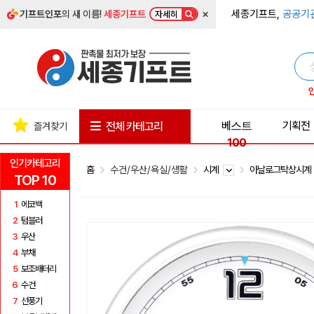
×
세종기프트,
공공기
기프트인포
의 새 이름!
세종기프트
자세히
베스트
기획전
전체 카테고리
즐겨찾기
100
인기카테고리
홈
수건/우산/욕실/생활
시계
아날로그탁상시
TOP 10
1
에코백
2
텀블러
3
우산
4
부채
5
보조배터리
6
수건
7
선풍기