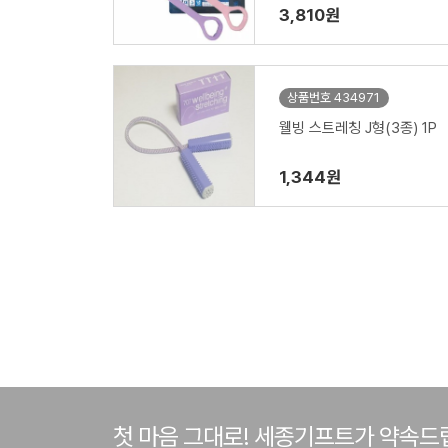
3,810원
상품번호 434971
웰빙 스트레칭 J형(3종) 1P
1,344원
첫 마음 그대로! 세종기프트가 약속드