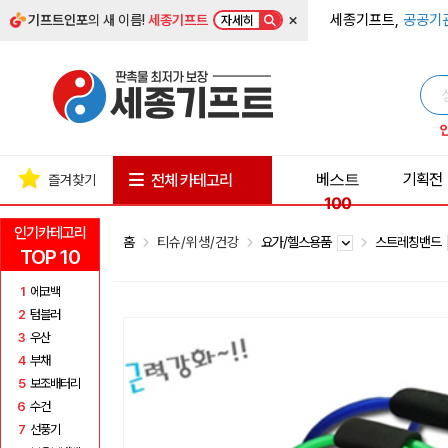
×
세종기프트,
공공기
기프트인포
의 새 이름!
세종기프트
자세히
베스트
기획전
전체 카테고리
즐겨찾기
100
인기카테고리
홈
티슈/위생/건강
요가/헬스용품
스트레칭밴드
TOP 10
1
에코백
2
텀블러
3
우산
4
부채
5
보조배터리
6
수건
7
선풍기