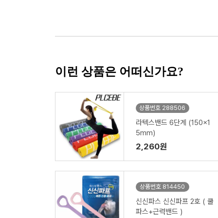
이런 상품은 어떠신가요?
상품번호 288506
라텍스밴드 6단계 (150x1
5mm)
2,260원
상품번호 814450
신신파스 신신파프 2호 ( 쿨
파스+근력밴드 )