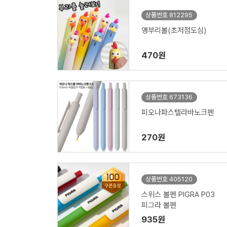
상품번호 812295
앵부리볼(초저점도심)
470원
상품번호 673136
피오나파스텔라바노크펜
270원
상품번호 405120
스위스 볼펜 PIGRA P03
피그라 볼펜
935원