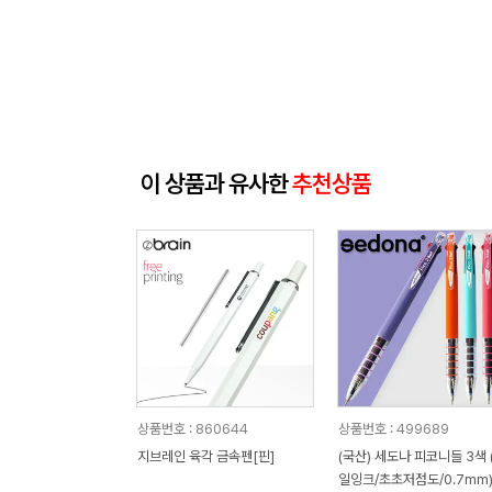
이 상품과 유사한
추천상품
상품번호 : 860644
상품번호 : 499689
지브레인 육각 금속펜[핀]
(국산) 세도나 피코니들 3색 
일잉크/초초저점도/0.7mm