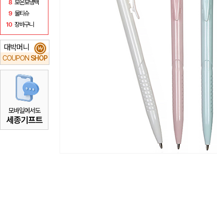
8
보온보냉백
9
물티슈
10
장바구니
대박머니
₩
COUPON
SHOP
모바일에서도
세종기프트