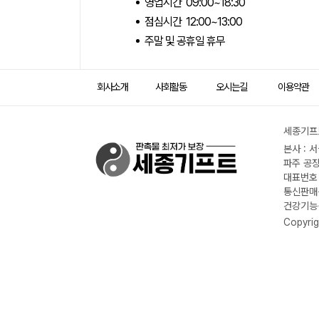
영업시간 09:00~18:30
점심시간 12:00~13:00
주말 및 공휴일 휴무
회사소개
사회활동
오시는길
이용약관
세종기프트
본사 : 
파주 공장
대표번호 :
통신판매신
건강기능식
Copyrig