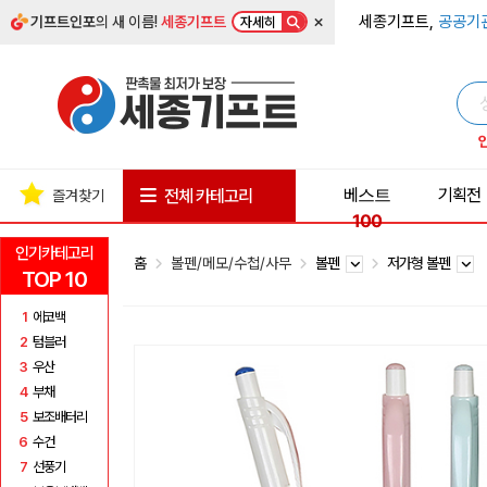
×
세종기프트,
공공기
기프트인포
의 새 이름!
세종기프트
자세히
베스트
기획전
전체 카테고리
즐겨찾기
100
인기카테고리
홈
볼펜/메모/수첩/사무
볼펜
저가형 볼펜
TOP 10
1
에코백
2
텀블러
3
우산
4
부채
5
보조배터리
6
수건
7
선풍기