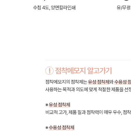
수첩 4도, 양면칼라인쇄
유/무
!
점착메모지 알고가기
점착메모지의 점착제는
유성 점착제
와
수용성 
사용하는 목적과 의도에 맞게 적절한 제품을 선
※
유성 점착제
비교적 고가, 제품 질과 점착력이 매우 우수, 점
※
수용성 점착제