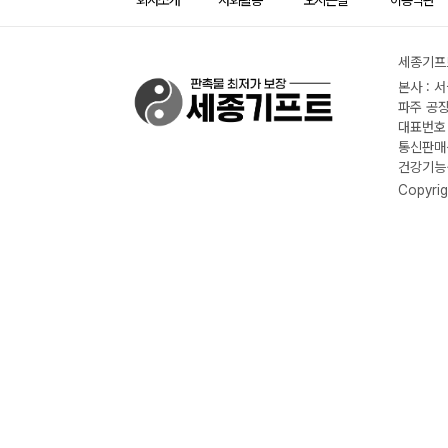
회사소개
사회활동
오시는길
이용약관
세종기프트
본사 : 
파주 공장
대표번호 :
통신판매신
건강기능식
Copyrig