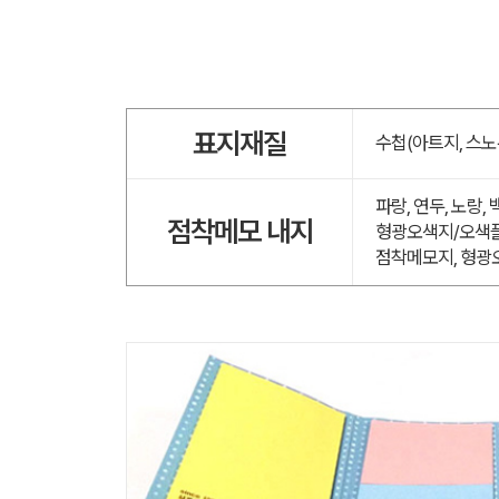
표지재질
수첩(아트지, 스노
파랑, 연두, 노랑,
점착메모 내지
형광오색지/오색플
점착메모지, 형광