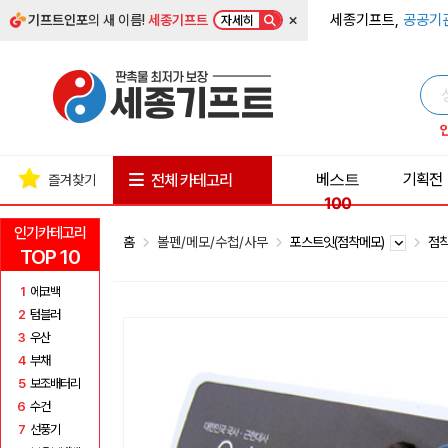
×
세종기프트,
공공기
기프트인포
의 새 이름!
세종기프트
자세히
베스트
기획전
전체 카테고리
즐겨찾기
100
인기카테고리
홈
볼펜/메모/수첩/사무
포스트잇(점착메모)
점착
TOP 10
1
에코백
2
텀블러
3
우산
4
부채
5
보조배터리
6
수건
7
선풍기