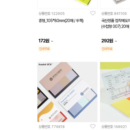
상품번호
122605
상품번호
841106
중형_105*80mm(20매 / 두쪽)
국산정품 점착메모
(수첩형 007) 20매
172
원
292
원
~
~
인쇄무료
인쇄무료
상품번호
779818
상품번호
168921