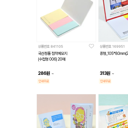
상품번호
841105
상품번호
169951
국산정품 점착메모지
중형_105*80mm(
(수첩형 006) 20매
286
원
313
원
~
~
인쇄무료
인쇄무료