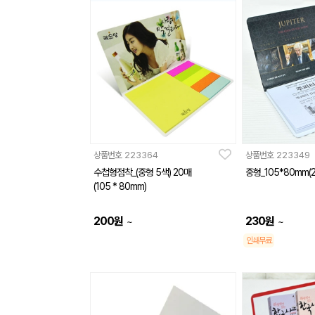
상품번호
223364
상품번호
223349
수첩형점착_(중형 5색) 20매
중형_105*80mm(
(105 * 80mm)
200
원
230
원
~
~
인쇄무료