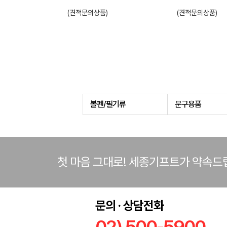
(견적문의상품)
(견적문의상품)
볼펜/필기류
문구용품
첫 마음 그대로! 세종기프트가 약속드
문의 · 상담전화
02) 500-5900