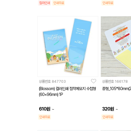
칼라인쇄
인쇄무료
인쇄무료
상품번호
847703
상품번호
166178
(Blossom) 컬러인쇄 점착메모지 수첩형
중형_105*80mm(
(60×96mm) 1P
610
원
320
원
~
~
인쇄무료
인쇄무료