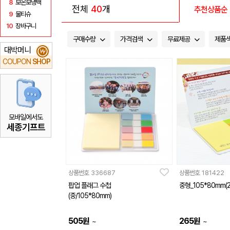
8
보온보냉백
전체
40
개
추천상품순
9
물티슈
10
장바구니
구매수량
가격검색
무료제공
제품
대박머니
₩
COUPON
SHOP
모바일에서도
세종기프트
상품번호
336687
상품번호
181422
팝업 플래그 수첩
중형_105*80mm(
(중/105*80mm)
505
원
265
원
~
~