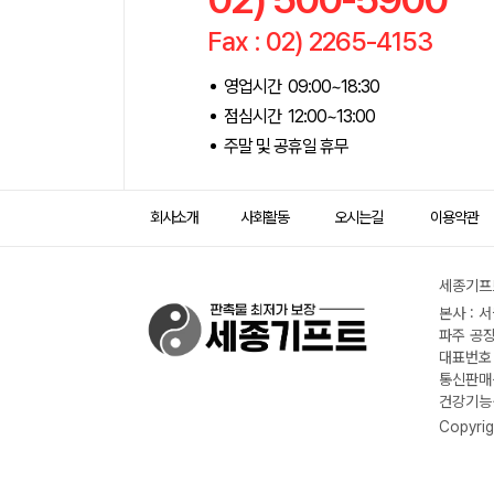
Fax : 02) 2265-4153
영업시간 09:00~18:30
점심시간 12:00~13:00
주말 및 공휴일 휴무
회사소개
사회활동
오시는길
이용약관
세종기프트
본사 : 
파주 공장
대표번호 :
통신판매신
건강기능식
Copyrig