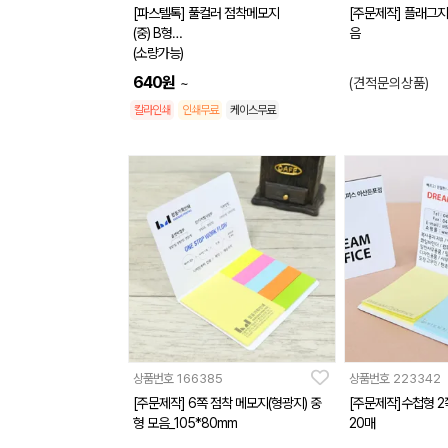
[파스텔톡] 풀컬러 점착메모지
[주문제작] 플래그지 
(중) B형
음
(소량가능)
640
원
~
(견적문의상품)
칼라인쇄
인쇄무료
케이스무료
상품번호
166385
상품번호
223342
[주문제작] 6쪽 점착 메모지(형광지) 중
[주문제작]수첩형 2
형 모음_105*80mm
20매