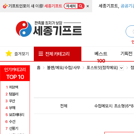
×
세종기프트,
공공기
기프트인포
의 새 이름!
세종기프트
자세히
베스트
기획전
전체 카테고리
즐겨찾기
100
홈
볼펜/메모/수첩/사무
포스트잇(점착메모)
점
인기카테고리
TOP 10
1
에코백
2
텀블러
3
우산
전체
수첩메모지 초소형(6*8
4
부채
5
보조배터리
6
수건
7
선풍기