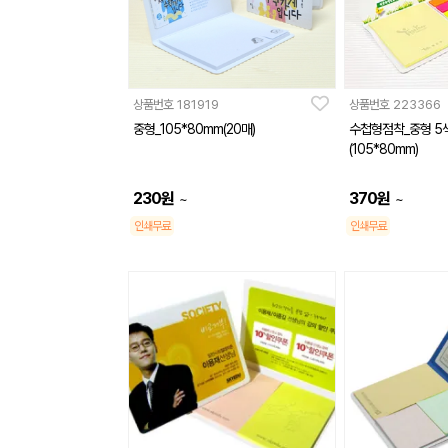
상품번호
181919
상품번호
223366
중형_105*80mm(20매)
수첩형점착_중형 5
(105*80mm)
230
원
370
원
~
~
인쇄무료
인쇄무료