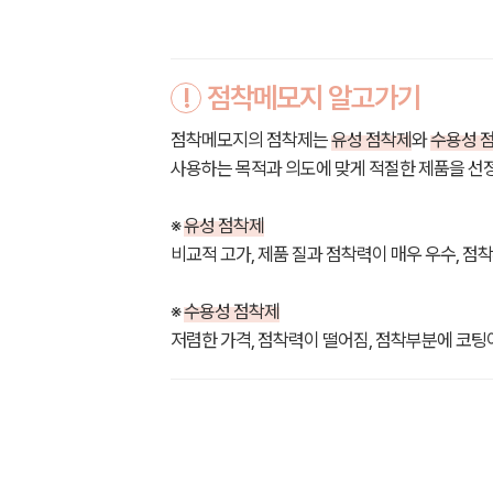
!
점착메모지 알고가기
점착메모지의 점착제는
유성 점착제
와
수용성 
사용하는 목적과 의도에 맞게 적절한 제품을 선
※
유성 점착제
비교적 고가, 제품 질과 점착력이 매우 우수, 점
※
수용성 점착제
저렴한 가격, 점착력이 떨어짐, 점착부분에 코팅이