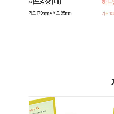
하드양장 (대)
하드양
가로 170mm X 세로 85mm
가로 10