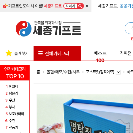
×
세종기프트,
공공기
기프트인포
의 새 이름!
세종기프트
자세히
베스트
기획전
전체 카테고리
즐겨찾기
100
인기카테고리
홈
볼펜/메모/수첩/사무
포스트잇(점착메모)
하
TOP 10
1
에코백
2
텀블러
3
우산
4
부채
5
보조배터리
6
수건
7
선풍기