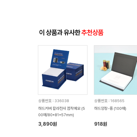
이 상품과 유사한
추천상품
상품번호 : 336038
상품번호 : 168565
하드커버 칼라전사 점착메모 (5
하드양장-중 (100매)
00매/80*81*57mm)
3,890원
918원