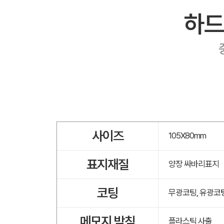
하드
사이즈
105X80mm
표지재질
양장 싸바리표지
코팅
무광코팅, 유광코
메모지 받침
플라스틱 사출