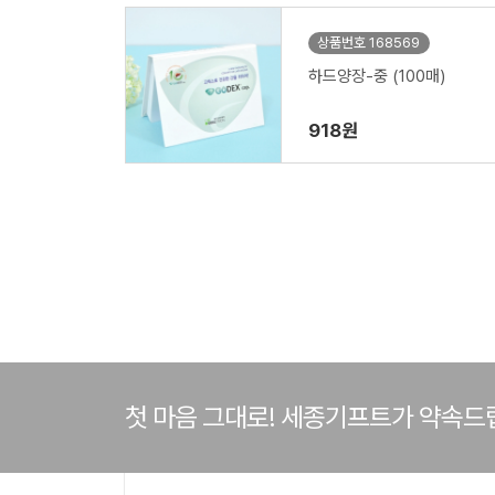
상품번호 168569
하드양장-중 (100매)
918원
첫 마음 그대로! 세종기프트가 약속드