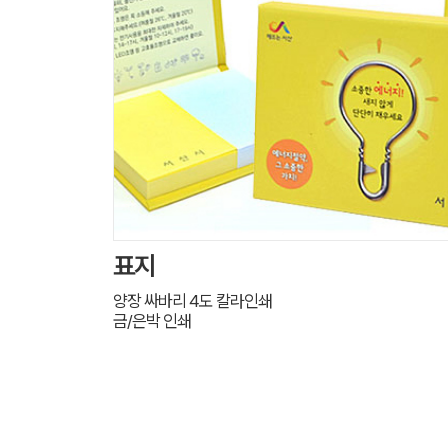
표지
양장 싸바리 4도 칼라인쇄
금/은박 인쇄