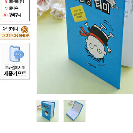
8
보온보냉백
9
물티슈
10
장바구니
대박머니
₩
COUPON
SHOP
모바일에서도
세종기프트