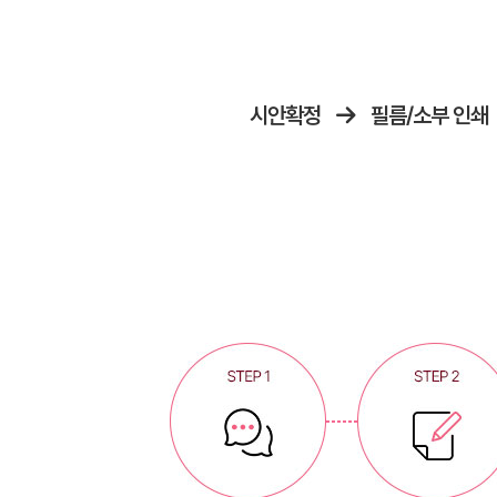
시안확정
필름/소부 인쇄