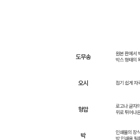
원본 판에서 
도무송
박스 형태의 
오시
접기 쉽게 자
로고나 글자의
형압
위로 튀어나온
인쇄물의 장식
박
박 인쇄용 필름