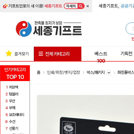
×
세종기프트,
공공기
기프트인포
의 새 이름!
세종기프트
자세히
베스트
기획전
전체 카테고리
즐겨찾기
100
인기카테고리
홈
인쇄/휘장/뱃지/업장
박스/패키지
화장품박
TOP 10
1
에코백
2
텀블러
3
우산
4
부채
5
보조배터리
6
수건
7
선풍기