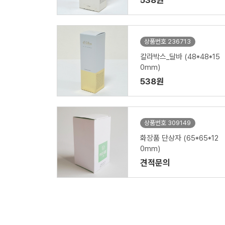
538원
상품번호 236713
칼라박스_달바 (48*48*15
0mm)
538원
상품번호 309149
화장품 단상자 (65*65*12
0mm)
견적문의