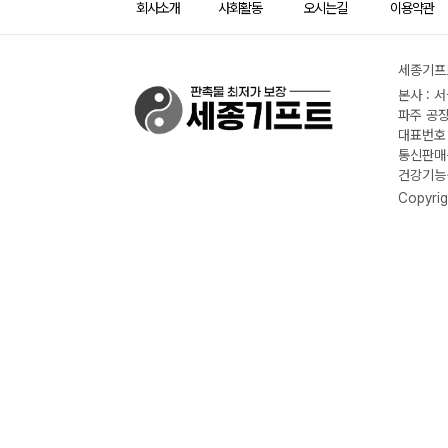
회사소개
사회활동
오시는길
이용약관
세종기프트
본사 : 
파주 공장
대표번호 :
통신판매신
건강기능식
Copyrig