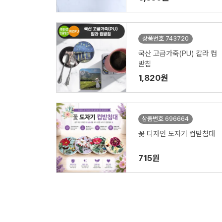
상품번호 743720
국산 고급가죽(PU) 칼라 컵
받침
1,820원
상품번호 696664
꽃 디자인 도자기 컵받침대
715원