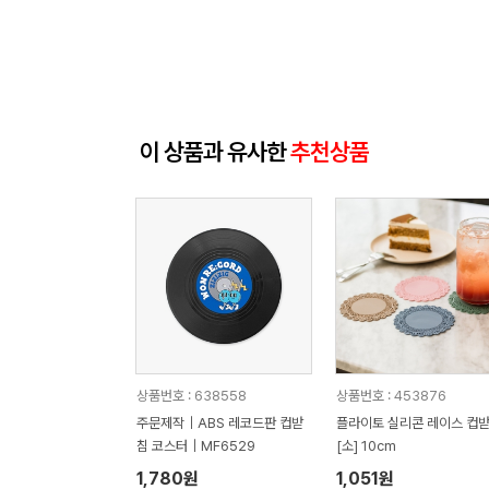
이 상품과 유사한
추천상품
상품번호 : 638558
상품번호 : 453876
주문제작｜ABS 레코드판 컵받
플라이토 실리콘 레이스 컵받침
침 코스터｜MF6529
[소] 10cm
1,780원
1,051원