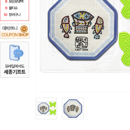
8
보온보냉백
9
물티슈
10
장바구니
대박머니
₩
COUPON
SHOP
모바일에서도
세종기프트