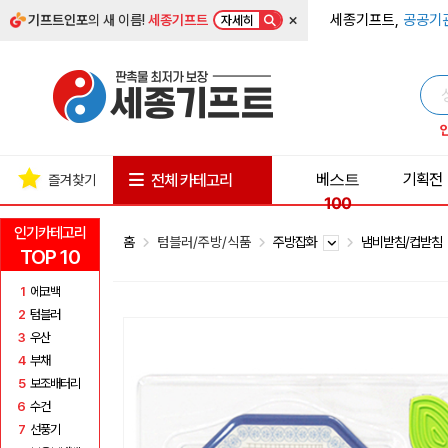
×
세종기프트,
공공기
기프트인포
의 새 이름!
세종기프트
자세히
베스트
기획전
전체 카테고리
즐겨찾기
100
인기카테고리
홈
텀블러/주방/식품
주방잡화
냄비받침/컵받침
TOP 10
1
에코백
2
텀블러
3
우산
4
부채
5
보조배터리
6
수건
7
선풍기