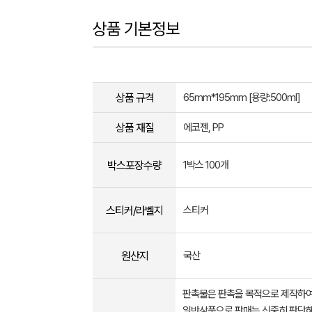
상품 기본정보
상품 규격
65mm*195mm [용량:500ml]
상품 재질
에코젠, PP
박스포장수량
1박스 100개
스티커/라벨지
스티커
원산지
국산
판촉물은 판촉을 목적으로 제작하여
일반상품으로 판매는 신중히 판단해