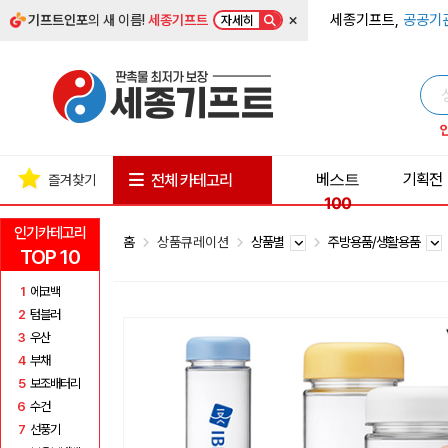
×
세종기프트,
공공기
기프트인포
의 새 이름!
세종기프트
자세히
베스트
기획전
전체 카테고리
즐겨찾기
100
인기카테고리
홈
상품큐레이션
상품별
주방용품/생활용품
TOP 10
1
에코백
2
텀블러
3
우산
4
부채
5
보조배터리
6
수건
7
선풍기