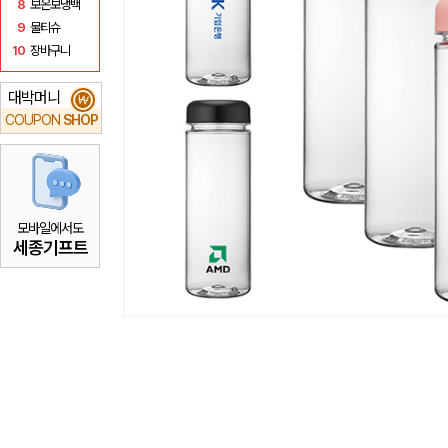
8
보온보냉백
9
물티슈
10
장바구니
대박머니
₩
COUPON
SHOP
모바일에서도
세종기프트