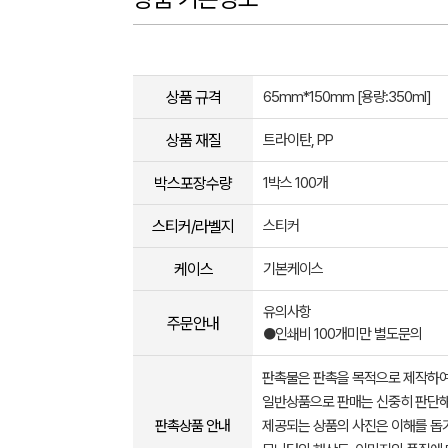
상품 규격
65mm*150mm [용량:350ml]
상품 재질
트라이탄, PP
박스포장수량
1박스 100개
스티커/라벨지
스티커
케이스
기본케이스
유의사항
주문안내
●인쇄비 100개미만 별도문의
판촉물은 판촉을 목적으로 제작하여
일반상품으로 판매는 신중히 판단해
판촉상품 안내
제공되는 상품의 사진은 이해를 