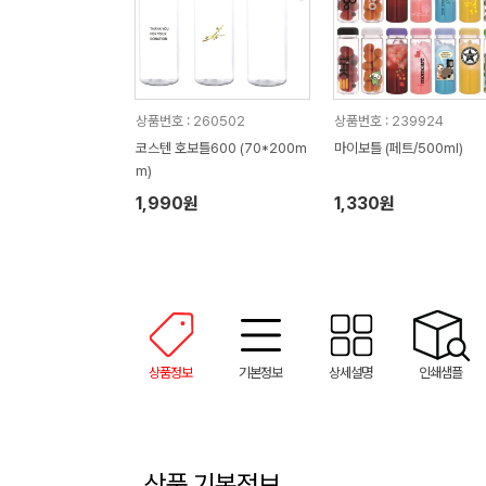
상품번호 : 260502
상품번호 : 239924
코스텐 호보틀600 (70*200m
마이보틀 (페트/500ml)
m)
1,990원
1,330원
상품정보
기본정보
상세설명
인쇄샘플
상품 기본정보