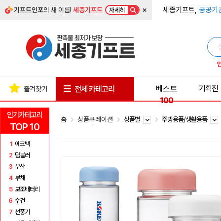
×
세종기프트,
공공기
기프트인포
의 새 이름!
세종기프트
자세히
베스트
기획전
전체 카테고리
즐겨찾기
100
인기카테고리
홈
상품큐레이션
상품별
주방용품/생활용품
TOP 10
1
에코백
2
텀블러
3
우산
4
부채
5
보조배터리
6
수건
7
선풍기