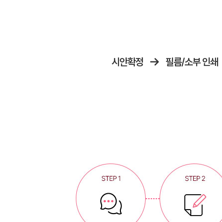
시안확정
필름/소부 인쇄