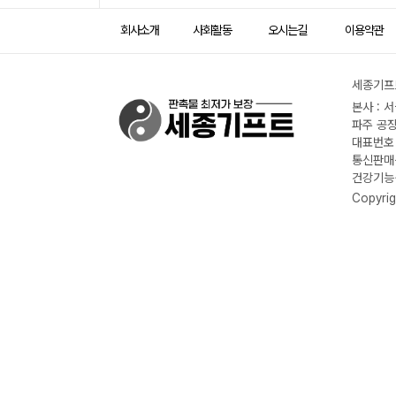
회사소개
사회활동
오시는길
이용약관
세종기프트
본사 : 
파주 공장
대표번호 :
통신판매신
건강기능식
Copyrig