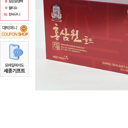
8
보온보냉백
9
물티슈
10
장바구니
대박머니
₩
COUPON
SHOP
모바일에서도
세종기프트