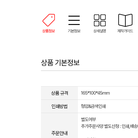
상품정보
기본정보
상세설명
제작가이드
상품 기본정보
상품 규격
165*100*45mm
인쇄방법
형압&금색인쇄
별도여부
추가주문사양 별도산정 : 인쇄,배
주문안내