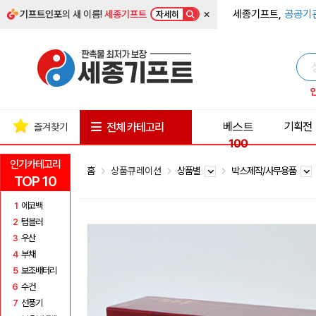
×
세종기프트,
공공기
기프트인포
의 새 이름!
세종기프트
자세히
베스트
기획전
전체 카테고리
즐겨찾기
100
인기카테고리
홈
상품큐레이션
상품별
박스제작/사무용품
TOP 10
1
에코백
2
텀블러
3
우산
4
부채
5
보조배터리
6
수건
7
선풍기