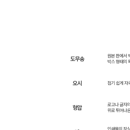
원본 판에서 
도무송
박스 형태의 
오시
접기 쉽게 자
로고나 글자의
형압
위로 튀어나온
인쇄물의 장식