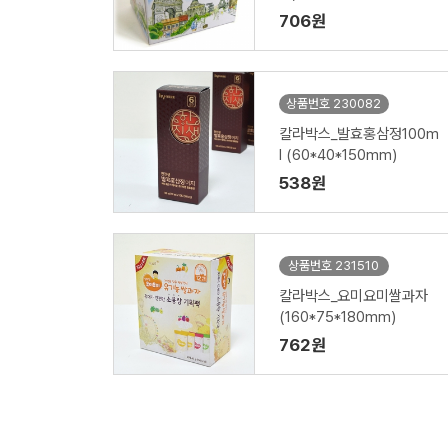
706원
상품번호 230082
칼라박스_발효홍삼정100m
l (60*40*150mm)
538원
상품번호 231510
칼라박스_요미요미쌀과자
(160*75*180mm)
762원