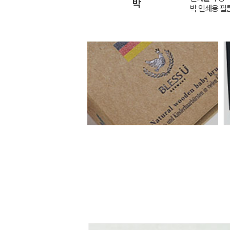
박
박 인쇄용 필름