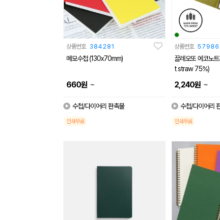
상품번호
384281
상품번호
57986
메모수첩 (130x70mm)
끌레오또 에코노트패
t straw 75%)
~
~
660
원
2,240
원
수첩/다이어리 판촉물
수첩/다이어리 
인쇄무료
인쇄무료