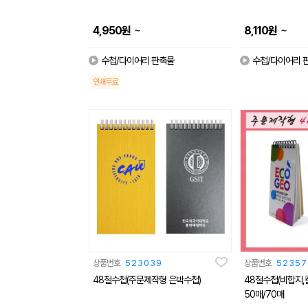
~
~
4,950
원
8,110
원
수첩/다이어리 판촉물
수첩/다이어리 
인쇄무료
상품번호
523039
상품번호
52357
48절수첩(주문제작형 은박수첩)
48절수첩(비합지,
50매/70매