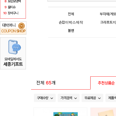
8
보온보냉백
9
물티슈
10
장바구니
전체
부자재/게
손잡이박스제작
크라프트
대박머니
₩
볼펜
COUPON
SHOP
모바일에서도
세종기프트
전체
65
개
추천상품순
구매수량
가격검색
무료제공
제품