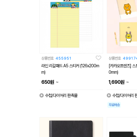
상품번호
455951
상품번호
49917
라인 리갈패드 A5 스티커 (126x200m
[카카오프렌즈] 스프
m)
0mm)
~
~
650
원
1,690
원
수첩/다이어리 판촉물
수첩/다이어리 
무료배송