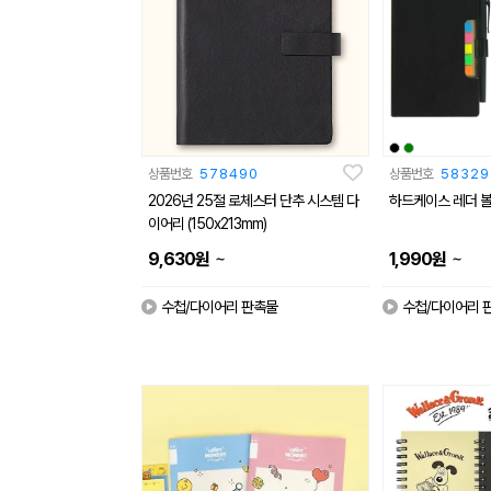
상품번호
578490
상품번호
58329
2026년 25절 로체스터 단추 시스템 다
하드케이스 레더 
이어리 (150x213mm)
~
~
9,630
원
1,990
원
수첩/다이어리 판촉물
수첩/다이어리 