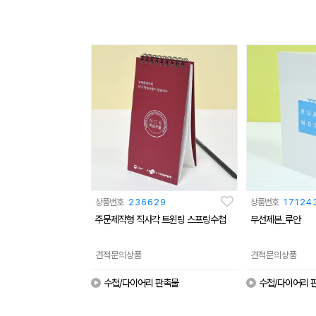
상품번호
236629
상품번호
17124
주문제작형 직사각 트윈링 스프링수첩
무선제본_루안
견적문의상품
견적문의상품
수첩/다이어리 판촉물
수첩/다이어리 