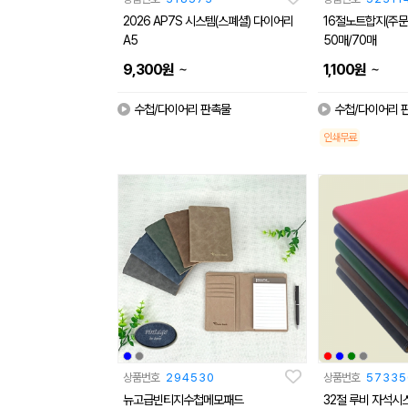
2026 AP7S 시스템(스폐셜) 다이어리
16절노트합지(주문
A5
50매/70매
~
~
9,300
원
1,100
원
수첩/다이어리 판촉물
수첩/다이어리 
인쇄무료
상품번호
294530
상품번호
57335
뉴고급빈티지수첩메모패드
32절 루비 자석시