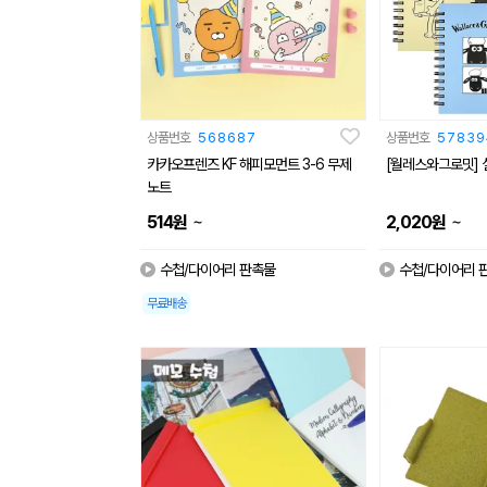
상품번호
568687
상품번호
57839
카카오프렌즈 KF 해피모먼트 3-6 무제
[월레스와그로밋] 실
노트
~
~
514
원
2,020
원
수첩/다이어리 판촉물
수첩/다이어리 
무료배송