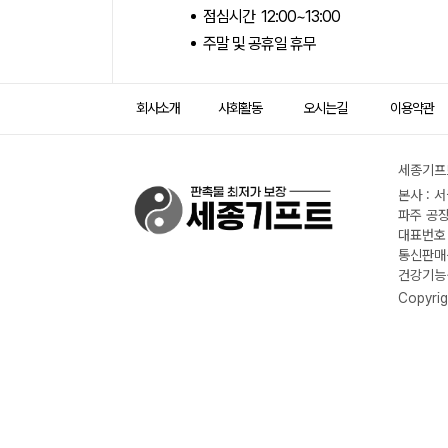
점심시간 12:00~13:00
주말 및 공휴일 휴무
회사소개
사회활동
오시는길
이용약관
세종기프트
본사 : 
파주 공장
대표번호 :
통신판매신
건강기능식
Copyrig