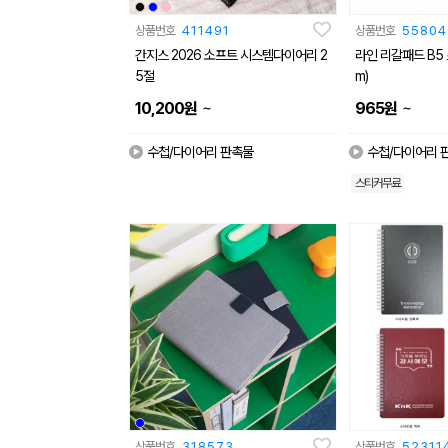
상품번호
411491
상품번호
55804
간지스 2026 소프트 시스템다이어리 2
라인 리갈패드 B5 
5절
m)
~
~
10,200
원
965
원
수첩/다이어리 판촉물
수첩/다이어리 
스티커무료
상품번호
318573
상품번호
52311