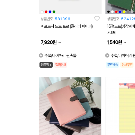
상품번호
581396
상품번호
52412
어프로치 노트 프로 (퀄리티 페이퍼)
16절노트(양장싸바
70매
~
~
7,920
원
1,540
원
수첩/다이어리 판촉물
수첩/다이어리 
덤증정 +
칼라인쇄
무료배송
인쇄무료