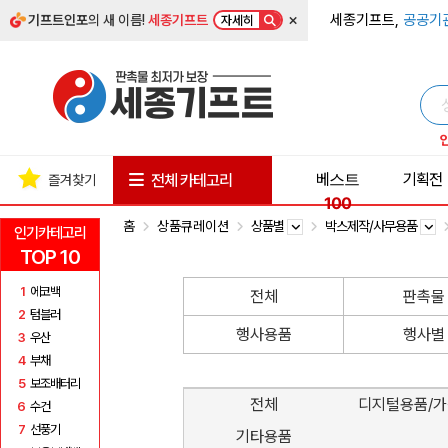
×
세종기프트,
공공기
기프트인포
의 새 이름!
세종기프트
자세히
베스트
기획전
전체 카테고리
즐겨찾기
100
홈
상품큐레이션
상품별
박스제작/사무용품
인기카테고리
TOP 10
1
에코백
전체
판촉물
2
텀블러
행사용품
행사별
3
우산
4
부채
5
보조배터리
전체
디지털용품/
6
수건
7
선풍기
기타용품