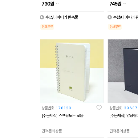
~
~
730
원
745
원
수첩/다이어리 판촉물
수첩/다이어리 
인쇄무료
인쇄무료
상품번호
178120
상품번호
39637
[주문제작] 스프링노트 모음
[주문제작] 양장형
견적문의상품
견적문의상품