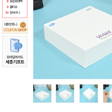
8
보온보냉백
9
물티슈
10
장바구니
대박머니
₩
COUPON
SHOP
모바일에서도
세종기프트