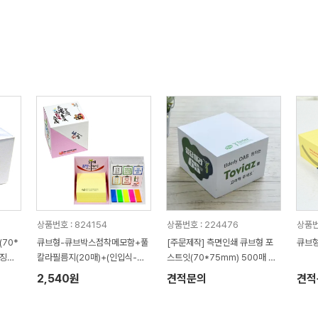
상품번호 : 824154
상품번호 : 224476
상품번
(70*
큐브형-큐브박스점착메모함+풀
[주문제작] 측면인쇄 큐브형 포
큐브형
우징페
칼라필름지(20매)+(인입식-내
스트잇(70*75mm) 500매 모
장형자석)
음
2,540원
견적문의
견적