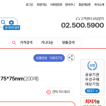
로그인
회원가입
비회원조회
장바구니
질문과답변
회사소개
고객센터 상담문의
02.500.5900
AI 이미지 검색
가격검색
가나다순
맞춤검색
168570
상품번호
공공기관
75*75mm
(200매)
우선구매
대상기업
BEST →
견적 히스토리
최저가
를