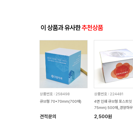
이 상품과 유사한
추천상품
상품번호 : 258498
상품번호 : 224481
큐브형 70*70mm(700매)
4면 인쇄 큐브형 포스트잇 
75mm) 500매_경향하
어
견적문의
2,500원