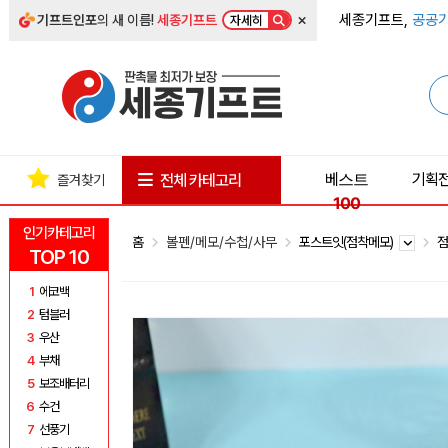
×
세종기프트,
공공기
기프트인포
의 새 이름!
세종기프트
자세히
베스트
기획
전체 카테고리
즐겨찾기
100
인기카테고리
홈
볼펜/메모/수첩/사무
포스트잇(점착메모)
점
TOP 10
1
에코백
2
텀블러
3
우산
4
부채
5
보조배터리
6
수건
7
선풍기