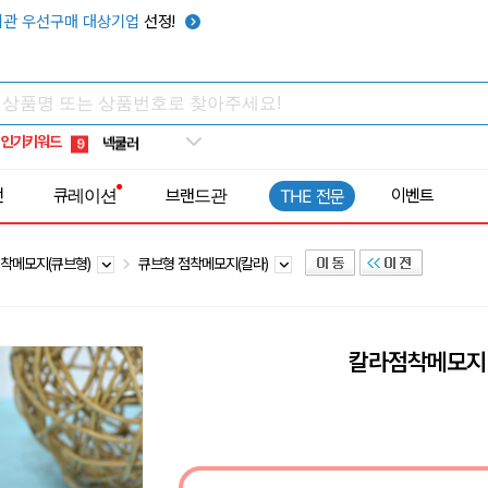
키캡
5
관 우선구매 대상기업
선정!
우산
6
텀블러
7
쿨토시
8
인기키워드
넥쿨러
9
타포린가방
10
전
큐레이션
브랜드관
이벤트
THE 전문
선풍기
1
착메모지(큐브형)
큐브형 점착메모지(칼라)
칼라점착메모지 