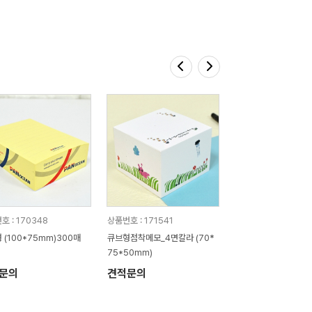
호 : 170348
상품번호 : 171541
 (100*75mm)300매
큐브형점착메모_4면칼라 (70*
75*50mm)
문의
견적문의