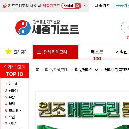
×
세종기프트,
공공기
기프트인포
의 새 이름!
세종기프트
자세히
베스트
기획전
전체 카테고리
즐겨찾기
100
인기카테고리
홈
티슈/위생/건강
티슈/물티슈
물티슈(판촉/홍보
TOP 10
1
에코백
2
텀블러
3
우산
4
부채
5
보조배터리
6
수건
7
선풍기