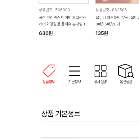
상품번호 : 506900
상품번호 : 862506
국산 크리넥스 마이비데 밸런스
물누리 하트3종 (무광) 물티슈
케어 화장실용 물티슈 휴대형 10
0매/15매/20매
매
630원
135원
상품정보
기본정보
상세설명
옵션샘플
상품 기본정보