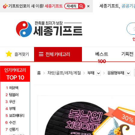
×
세종기프트,
공공기
기프트인포
의 새 이름!
세종기프트
자세히
베스트
기획전
전체 카테고리
즐겨찾기
100
인기카테고리
홈
차량/골프/레저/계절
부채
응용형부채
TOP 10
1
에코백
2
텀블러
3
우산
4
부채
5
보조배터리
6
수건
7
선풍기