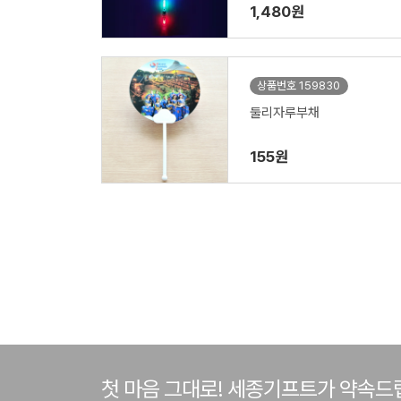
1,480원
상품번호 159830
둘리자루부채
155원
첫 마음 그대로! 세종기프트가 약속드