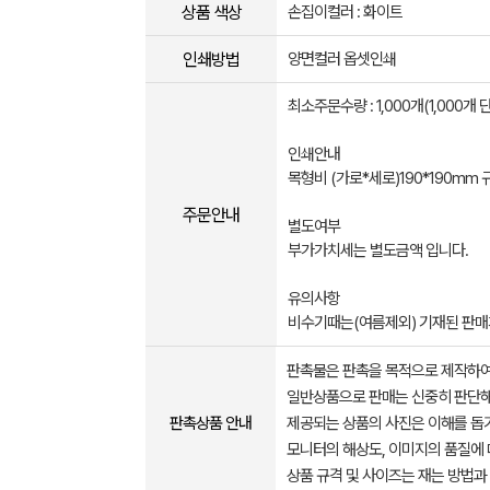
상품 색상
손집이컬러 : 화이트
인쇄방법
양면컬러 옵셋인쇄
최소주문수량 : 1,000개(1,000개
인쇄안내
목형비 (가로*세로)190*190mm
주문안내
별도여부
부가가치세는 별도금액 입니다.
유의사항
비수기때는(여름제외) 기재된 판매
판촉물은 판촉을 목적으로 제작하여
일반상품으로 판매는 신중히 판단해
판촉상품 안내
제공되는 상품의 사진은 이해를 
모니터의 해상도, 이미지의 품질에 
상품 규격 및 사이즈는 재는 방법과