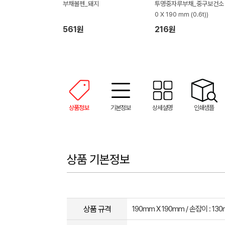
부채볼펜_돼지
투명중자루부채_중구보건소 (
0 X 190 mm (0.6t))
561원
216원
상품정보
기본정보
상세설명
인쇄샘플
상품 기본정보
상품 규격
190mm X 190mm / 손잡이 : 13