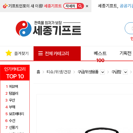
×
세종기프트,
공공기
기프트인포
의 새 이름!
세종기프트
자세히
베스트
기획전
전체 카테고리
즐겨찾기
100
인기카테고리
홈
티슈/위생/건강
구급/위생용품
구급함
TOP 10
1
에코백
2
텀블러
3
우산
4
부채
5
보조배터리
6
수건
7
선풍기