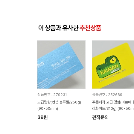
이 상품과 유사한
추천상품
상품번호 : 279231
상품번호 : 252689
고급명함(컨셉 블루펄/250g)
주문제작 고급 명함(아르떼 
(90*50mm)
라화이트/310g) (90*50m
39원
견적문의