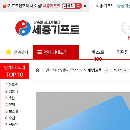
×
세종기프트,
공공기
기프트인포
의 새 이름!
세종기프트
자세히
베스트
기획전
전체 카테고리
즐겨찾기
100
인기카테고리
홈
인쇄/휘장/뱃지/업장
인쇄/광고물
명함
TOP 10
1
에코백
2
텀블러
3
우산
4
부채
5
보조배터리
6
수건
7
선풍기