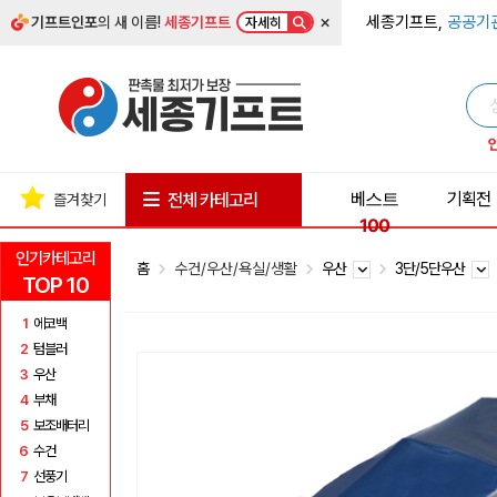
×
세종기프트,
공공기
기프트인포
의 새 이름!
세종기프트
자세히
베스트
기획전
전체 카테고리
즐겨찾기
100
인기카테고리
홈
수건/우산/욕실/생활
우산
3단/5단우산
TOP 10
1
에코백
2
텀블러
3
우산
4
부채
5
보조배터리
6
수건
7
선풍기