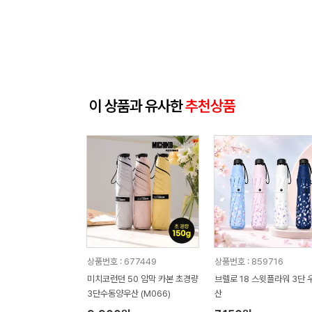
이 상품과 유사한
추천상품
상품번호 : 677449
상품번호 : 859716
미치코런던 50 암막 카본 초경량
브렐로 18 스윗플라워 3단 
3단수동양우산 (M066)
산