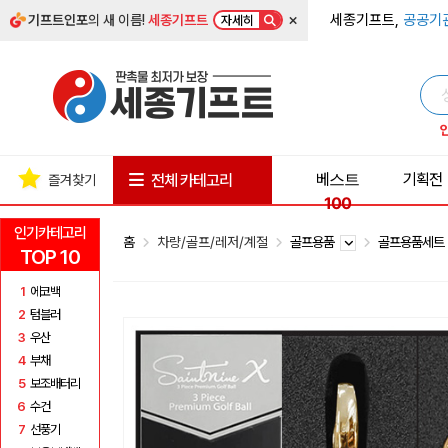
×
세종기프트,
공공기
기프트인포
의 새 이름!
세종기프트
자세히
베스트
기획전
전체 카테고리
즐겨찾기
100
인기카테고리
홈
차량/골프/레저/계절
골프용품
골프용품세
TOP 10
1
에코백
2
텀블러
3
우산
4
부채
5
보조배터리
6
수건
7
선풍기