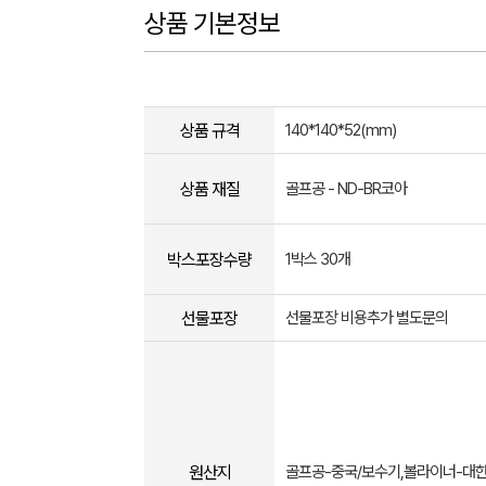
상품 기본정보
상품 규격
140*140*52(mm)
상품 재질
골프공 - ND-BR코아
박스포장수량
1박스 30개
선물포장
선물포장 비용추가 별도문의
원산지
골프공-중국/보수기,볼라이너-대