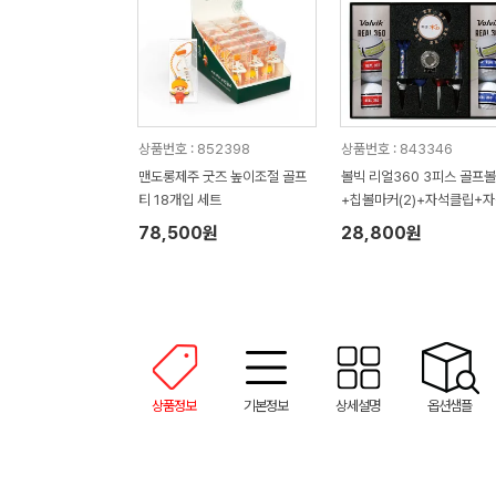
상품번호 : 852398
상품번호 : 843346
맨도롱제주 굿즈 높이조절 골프
볼빅 리얼360 3피스 골프
티 18개입 세트
+칩볼마커(2)+자석클립+
티(2) 세트
78,500원
28,800원
상품정보
기본정보
상세설명
옵션샘플