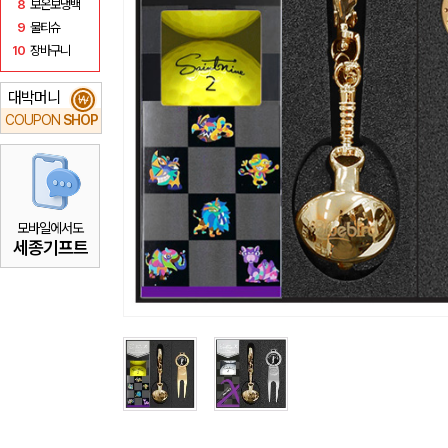
8
보온보냉백
9
물티슈
10
장바구니
대박머니
₩
COUPON
SHOP
모바일에서도
세종기프트