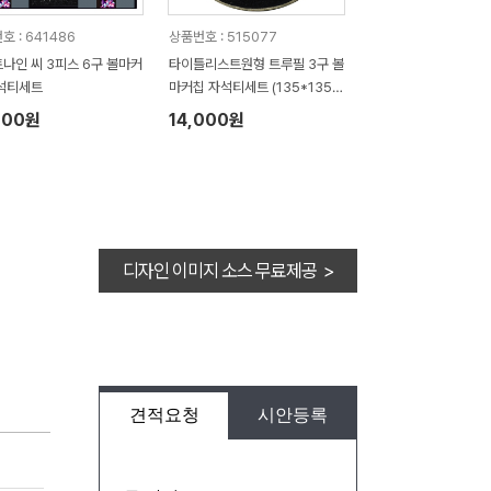
호 : 641486
상품번호 : 515077
나인 씨 3피스 6구 볼마커
타이틀리스트원형 트루필 3구 볼
석티세트
마커칩 자석티세트 (135*135*
45mm)
100원
14,000원
디자인 이미지 소스 무료제공 >
견적요청
시안등록