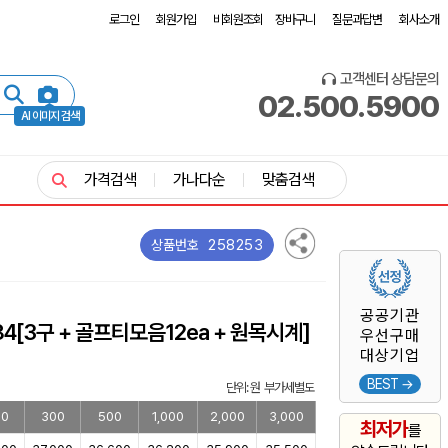
로그인
회원가입
비회원조회
장바구니
질문과답변
회사소개
고객센터 상담문의
02.500.5900
AI 이미지 검색
가격검색
가나다순
맞춤검색
258253
상품번호
공공기관
4[3구 + 골프티모음12ea + 원목시계]
우선구매
대상기업
BEST →
단위: 원 부가세별도
00
300
500
1,000
2,000
3,000
최저가
를