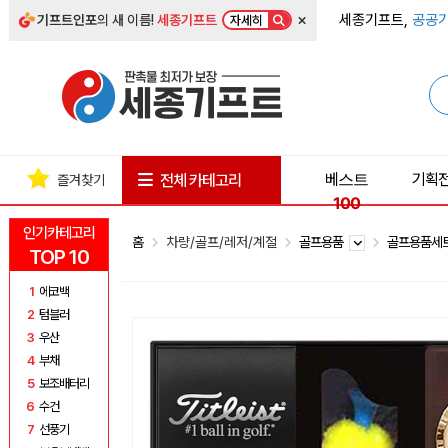
×
세종기프트,
공공기
기프트인포
의 새 이름!
세종기프트
자세히
베스트
기획
전체 카테고리
즐겨찾기
100
인기카테고리
홈
차량/골프/레저/계절
골프용품
골프용품세
TOP 10
1
에코백
2
텀블러
3
우산
4
부채
5
보조배터리
6
수건
7
선풍기