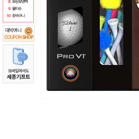
8
보온보냉백
9
물티슈
10
장바구니
대박머니
₩
COUPON
SHOP
모바일에서도
세종기프트