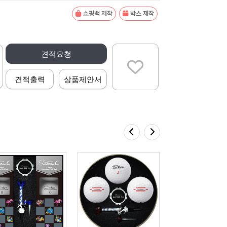
쇼핑백 제작
박스 제작
견적요청
견적출력
상품제안서