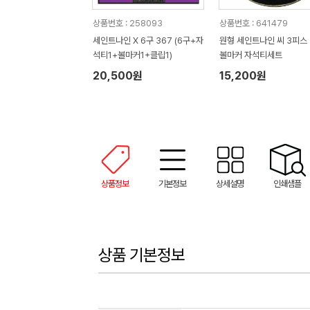
상품번호 : 258093
상품번호 : 641479
세인트나인 X 6구 367 (6구+자
원형 세인트나인 씨 3피스 
석티1+볼마커1+클립1)
볼마커 자석티세트
20,500원
15,200원
상품정보
기본정보
상세설명
인쇄샘플
상품 기본정보