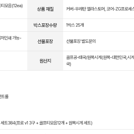
티모음(12ea)
상품 재질
커버-우레탄 엘라스토머, 코어-ZG프로세스
박스포장수량
1박스 25개
이저인쇄 가능-
선물포장
선물포장 별도문의
골프공-태국/원목시계(원목-대한민국,시계
원산지
국)
 컨트롤
 세트384(프로 v1 3구 + 골프티모음12개 + 원목시계 세트)