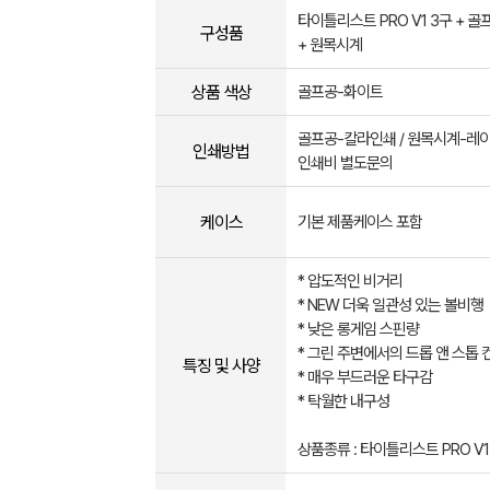
타이틀리스트 PRO V1 3구 + 골프
구성품
+ 원목시계
상품 색상
골프공-화이트
골프공-칼라인쇄 / 원목시계-레
인쇄방법
인쇄비 별도문의
케이스
기본 제품케이스 포함
* 압도적인 비거리
* NEW 더욱 일관성 있는 볼비행
* 낮은 롱게임 스핀량
* 그린 주변에서의 드롭 앤 스톱
특징 및 사양
* 매우 부드러운 타구감
* 탁월한 내구성
상품종류 : 타이틀리스트 PRO V1