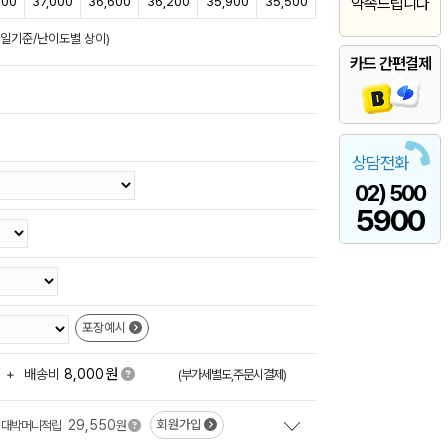
500
37,000
36,600
36,200
35,900
35,500
약속드립니다
영업일기준/난이도별 상이)
카드 간편결제
상담전화
02) 500
5900
포장예시
원
+
배송비
8,000
(부가세별도,주문시결제)
29,550
회원가입
대박머니적립
원