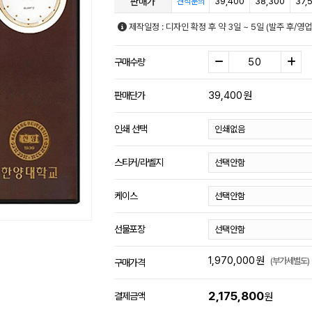
판매가
39,400
38,300
37,
견적문의
제작일정 : 디자인 확정 후 약 3일 ~ 5일 (발주 후/
구매수량
39,400
원
판매단가
인쇄 선택
스티커/라벨지
케이스
선물포장
1,970,000
원
(부가세별도)
구매가격
2,175,800
결제금액
원