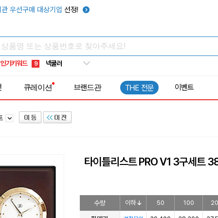
키캡
5
관 우선구매 대상기업
선정!
우산
6
텀블러
7
쿨토시
8
인기키워드
넥쿨러
9
타포린가방
10
전
큐레이션
브랜드관
이벤트
THE 전문
선풍기
1
트
타이틀리스트 PRO V1 3구세트 38
수량
이하
50
100
2