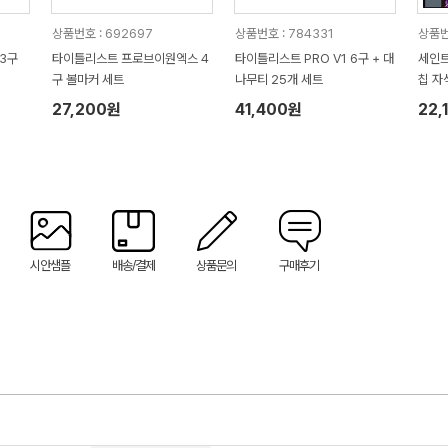
상품번호 : 692697
상품번호 : 784331
상품번
3구
타이틀리스트 프로브이원엑스 4
타이틀리스트 PRO V1 6구 + 대
세인트
구 볼마커 세트
나무티 25개 세트
칩 자
27,200원
41,400원
22,
시안샘플
배송/결제
상품문의
구매후기