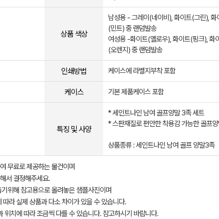
남성용 - 그레이(네이비), 화이트(그린), 
(민트) 중 랜덤발송
상품 색상
여성용 -화이트(옐로우), 화이트(핑크), 화
(오렌지) 중 랜덤발송
인쇄방법
케이스에 라벨지부착 포함
케이스
기본 제품케이스 포함
* 세인트나인 남여 골프양말 3족 세트
* 스판재질로 편안한 착용감 가능한 골프
특징 및 사양
상품종류 : 세인트나인 남여 골프 양말3족
여 무료로 제공하는 물건이며
해서 결정해주세요.
돕기위해 참고용으로 올려놓은 샘플사진이며
 따라 실제 상품과 다소 차이가 있을 수 있습니다.
과 위치에 따라 조금씩 다를 수 있습니다. 참고하시기 바랍니다.