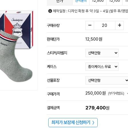
단가
12,500
12,100
1
견적문의
제작일정 : 디자인 확정 후 약 3일 ~ 4일 (발주 후/
구매수량
12,500
원
판매단가
스티커/라벨지
케이스
선물포장
250,000
원
(부가세별도)
구매가격
279,400
결제금액
원
최저가 보장제 신청하기
〉