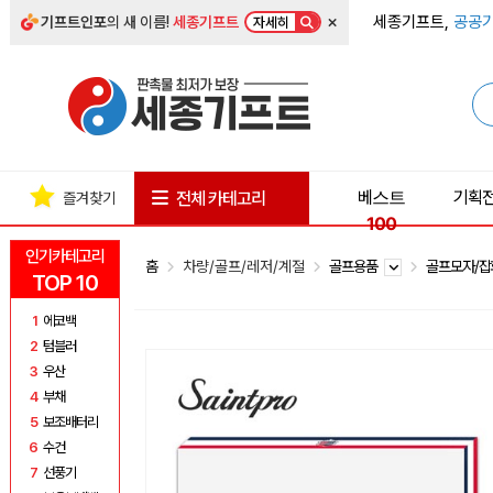
×
세종기프트,
공공기
기프트인포
의 새 이름!
세종기프트
자세히
베스트
기획
전체 카테고리
즐겨찾기
100
인기카테고리
홈
차량/골프/레저/계절
골프용품
골프모자/
TOP 10
1
에코백
2
텀블러
3
우산
4
부채
5
보조배터리
6
수건
7
선풍기