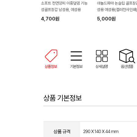
소프트 천연양피 이중덧뎀 기능
아놀드파마 논슬립 골프장
성골프장갑 남성용, 여성용
성용 여성용(컬러전사인쇄
4,700원
5,000원
상품정보
기본정보
상세설명
옵션샘플
상품 기본정보
상품 규격
290 X 140 X 44 mm