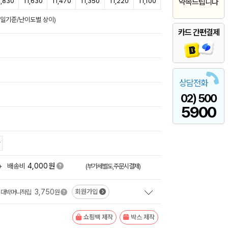
1,830
11,630
11,470
11,350
11,220
11,100
약속드립니다
영업일기준/난이도별 상이)
카드 간편결제
상담전화
02) 500
5900
원
+
배송비
4,000
(부가세별도,주문시결제)
3,750
회원가입
대박머니적립
원
쇼핑백 제작
박스 제작