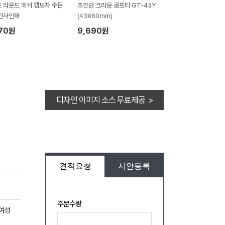
 라운드 메쉬 캡모자 주문
초간단 크라운 골프티 GT-43Y
전사인쇄
(43X60mm)
470원
9,690원
디자인 이미지 소스 무료제공 >
견적요청
시안등록
주문수량
 여성