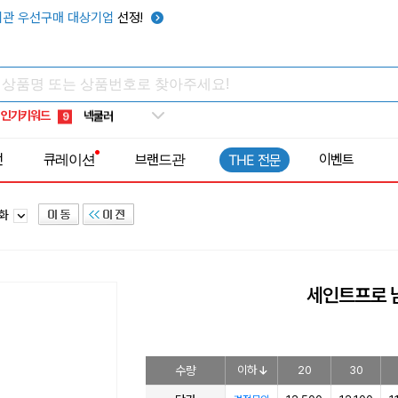
키캡
5
관 우선구매 대상기업
선정!
우산
6
텀블러
7
쿨토시
8
인기키워드
넥쿨러
9
타포린가방
10
전
큐레이션
브랜드관
이벤트
THE 전문
선풍기
1
잡화
세인트프로 
수량
이하
20
30