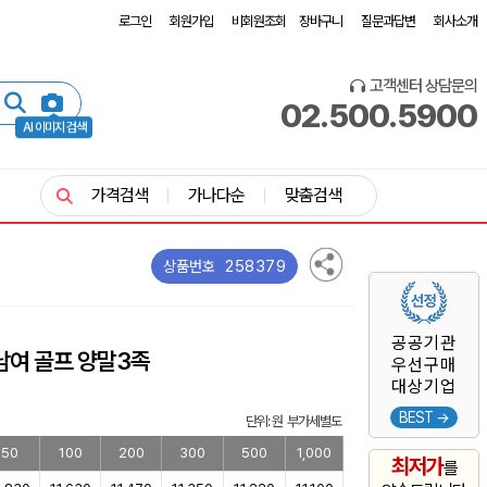
로그인
회원가입
비회원조회
장바구니
질문과답변
회사소개
고객센터 상담문의
02.500.5900
AI 이미지 검색
가격검색
가나다순
맞춤검색
258379
상품번호
공공기관
남여 골프 양말3족
우선구매
대상기업
BEST →
단위: 원 부가세별도
50
100
200
300
500
1,000
최저가
를