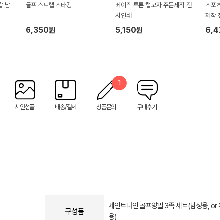
갑 남
골프 스트랩 스타킹
베이직 투톤 캡모자 주문제작 전
스포츠
)
사인쇄
제작 
6,350원
5,150원
6,
1
시안샘플
배송/결제
상품문의
구매후기
세인트나인 골프양말 3족 세트(남성용, or
구성품
용)