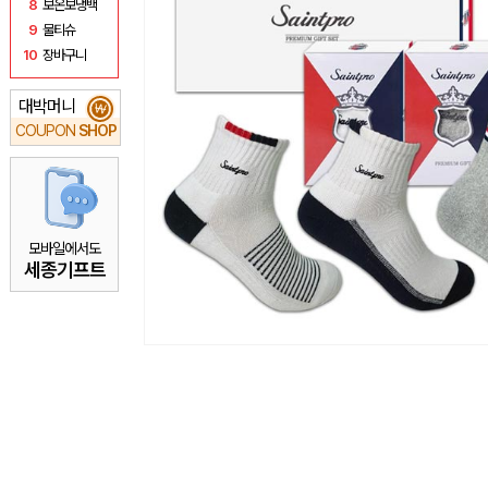
8
보온보냉백
9
물티슈
10
장바구니
대박머니
₩
COUPON
SHOP
모바일에서도
세종기프트