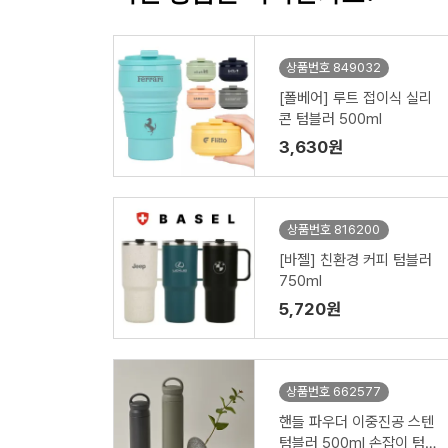
상품번호 849032
[폴베어] 루트 접이식 실리
콘 텀블러 500ml
3,630원
상품번호 816200
[바젤] 친환경 커피 텀블러
750ml
5,720원
상품번호 662577
핸들 파우더 이중진공 스텐
텀블러 500ml 손잡이 텀블