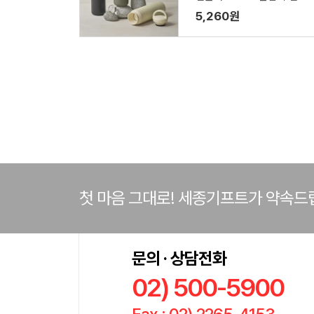
러
5,260원
첫 마음 그대로! 세종기프트가 약속드
문의 · 상담전화
02) 500-5900