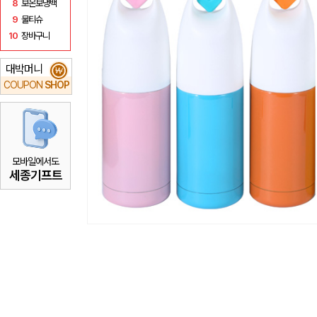
8
보온보냉백
9
물티슈
10
장바구니
대박머니
₩
COUPON
SHOP
모바일에서도
세종기프트