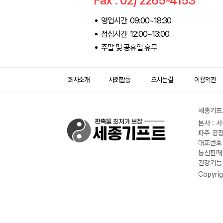
Fax : 02) 2265-4153
영업시간 09:00~18:30
점심시간 12:00~13:00
주말 및 공휴일 휴무
회사소개
사회활동
오시는길
이용약관
세종기프트
본사 : 
파주 공장
대표번호 :
통신판매신
건강기능식
Copyrig