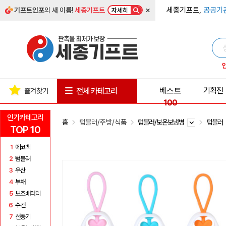
×
세종기프트,
공공기
기프트인포
의 새 이름!
세종기프트
자세히
베스트
기획전
전체 카테고리
즐겨찾기
100
인기카테고리
홈
텀블러/주방/식품
텀블러/보온보냉병
텀블러
TOP 10
1
에코백
2
텀블러
3
우산
4
부채
5
보조배터리
6
수건
7
선풍기