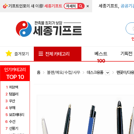
×
세종기프트,
공공기
기프트인포
의 새 이름!
세종기프트
자세히
베스트
기획전
전체 카테고리
즐겨찾기
100
인기카테고리
홈
볼펜/메모/수첩/사무
데스크용품
펜꽂이/다
TOP 10
1
에코백
2
텀블러
3
우산
4
부채
5
보조배터리
6
수건
7
선풍기