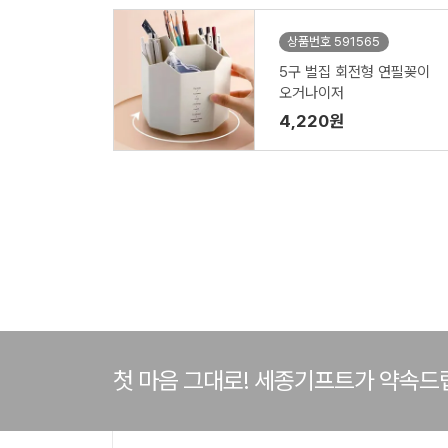
상품번호 591565
5구 벌집 회전형 연필꽂이
오거나이저
4,220원
첫 마음 그대로! 세종기프트가 약속드