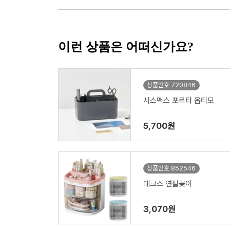
이런 상품은 어떠신가요?
상품번호 720846
시스맥스 포르타 옵티모
5,700원
상품번호 852546
데크스 연필꽂이
3,070원