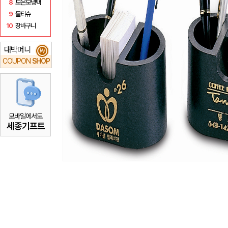
8
보온보냉백
9
물티슈
10
장바구니
대박머니
₩
COUPON
SHOP
모바일에서도
세종기프트