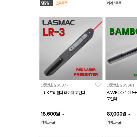
덤증정 +
인쇄무료
케이스무료
상품번호
265377
상품번호
265681
LR-3 프리젠터 레이저 포인터
BAMBOO-1 GR
포인터
18,600
원
87,000
원
~
~
케이스무료
케이스무료