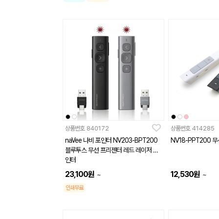
상품번호
840172
상품번호
414285
naVee 나비 포인터 NV203-BPT200
NV18-PPT200
블루투스 무선 프리젠터 레드 레이저 포
인터
23,100
원
12,530
원
~
~
인쇄무료