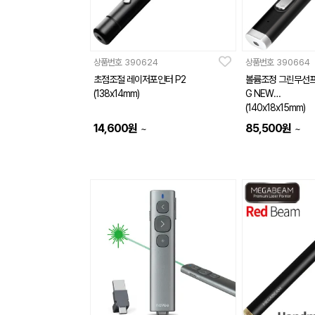
상품번호
390624
상품번호
390664
초점조절 레이저포인터 P2
볼륨조정 그린무선프리
(138x14mm)
G NEW
(140x18x15mm)
14,600
원
85,500
원
~
~