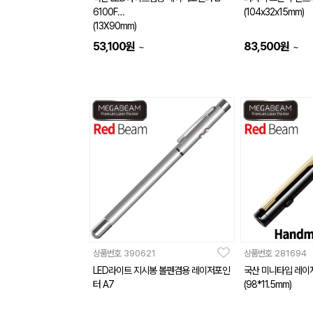
6100F
(104x32x15mm)
(13X90mm)
53,100
원
83,500
원
~
~
상품번호
390621
상품번호
281694
LED라이트 지시봉 볼펜겸용 레이저포인
국산 미니타입 레이
터 A7
(98*11.5mm)