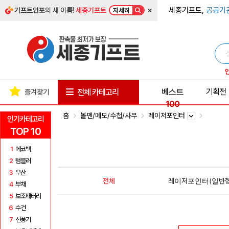
×
세종기프트,
공공기
기프트인포
의 새 이름!
세종기프트
자세히
베스트
기획전
전체 카테고리
즐겨찾기
100
홈
볼펜/메모/수첩/사무
레이저포인터
인기카테고리
TOP 10
1
에코백
2
텀블러
3
우산
전체
레이저포인터(일반형
4
부채
5
보조배터리
6
수건
7
선풍기