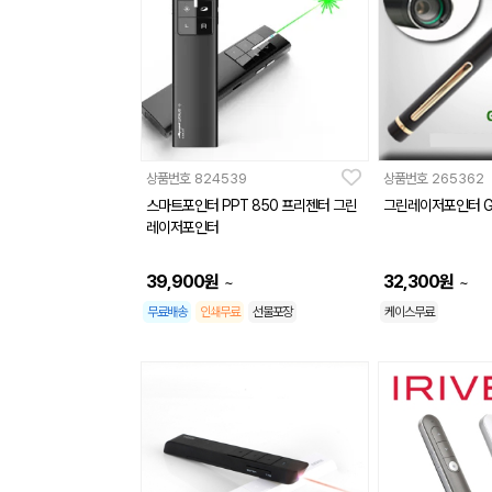
상품번호
824539
상품번호
265362
스마트포인터 PPT 850 프리젠터 그린
그린레이저포인터 GR
레이저포인터
39,900
원
32,300
원
~
~
무료배송
인쇄무료
선물포장
케이스무료