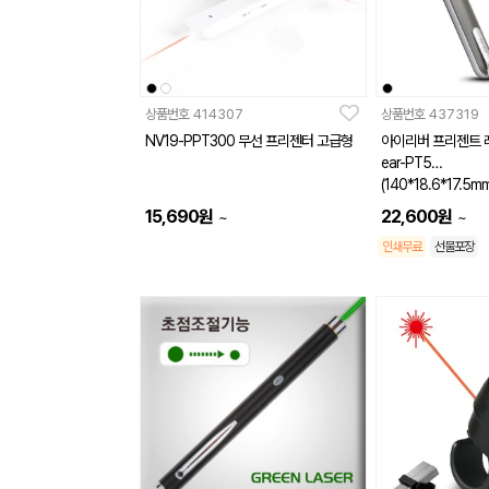
상품번호
414307
상품번호
437319
NV19-PPT300 무선 프리젠터 고급형
아이리버 프리젠트 레
ear-PT5
(140*18.6*17.5mm
15,690
원
22,600
원
~
~
인쇄무료
선물포장