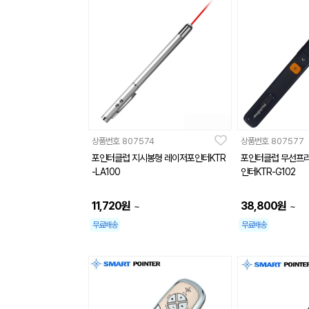
상품번호
807574
상품번호
807577
포인터클럽 지시봉형 레이저포인터KTR
포인터클럽 무선프
-LA100
인터KTR-G102
11,720
원
38,800
원
~
~
무료배송
무료배송