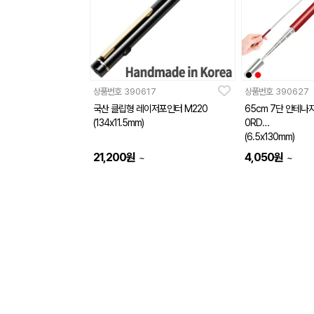
상품번호
390617
상품번호
390627
국산 클립형 레이저포인터 M220
65cm 7단 안테나지
(134x11.5mm)
0RD
(6.5x130mm)
21,200
원
4,050
원
~
~