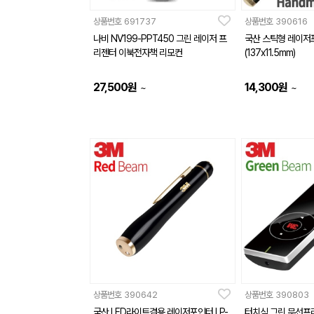
상품번호
691737
상품번호
390616
나비 NV199-PPT450 그린 레이저 프
국산 스틱형 레이저
리젠터 이북전자책 리모컨
(137x11.5mm)
27,500
원
14,300
원
~
~
상품번호
390642
상품번호
390803
국산 LED라이트겸용 레이저포인터 LP-
터치식 그린 무선프리