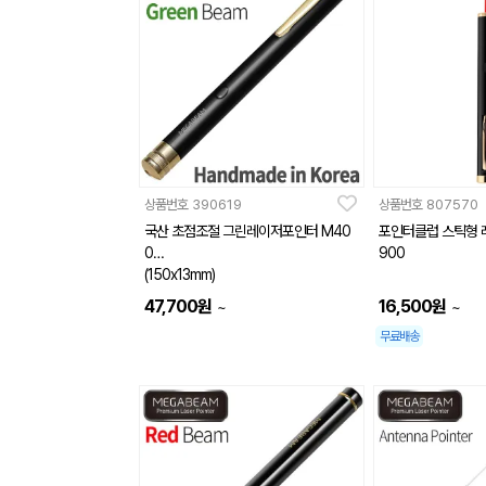
상품번호
390619
상품번호
807570
국산 초점조절 그린레이저포인터 M40
포인터클럽 스틱형 
0
900
(150x13mm)
47,700
원
16,500
원
~
~
무료배송