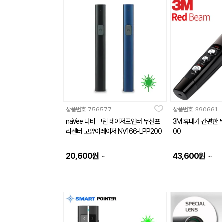
상품번호
756577
상품번호
390661
naVee 나비 그린 레이저포인터 무선프
3M 휴대가 간편한 
리젠터 고양이레이저 NV166-LPP200
00
20,600
원
43,600
원
~
~