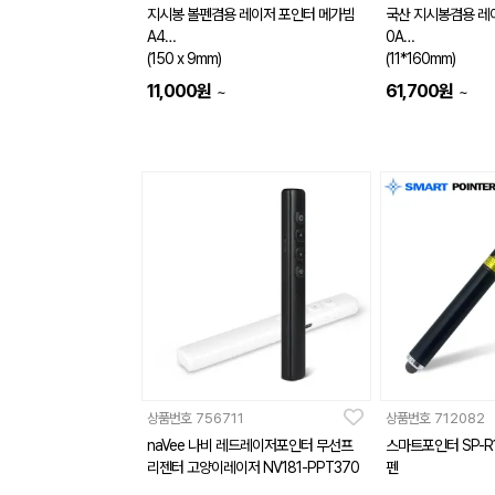
지시봉 볼펜겸용 레이저 포인터 메가빔
국산 지시봉겸용 레이
A4
0A
(150 x 9mm)
(11*160mm)
11,000
원
61,700
원
~
~
상품번호
756711
상품번호
712082
naVee 나비 레드레이저포인터 무선프
스마트포인터 SP-R
리젠터 고양이레이저 NV181-PPT370
펜