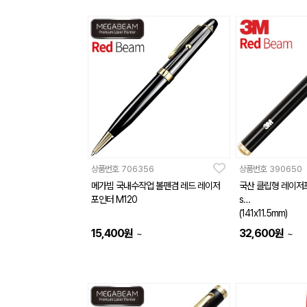
상품번호
706356
상품번호
390650
메가빔 국내수작업 볼펜겸 레드 레이저
국산 클립형 레이저포인
포인터 M120
s
(141x11.5mm)
15,400
원
32,600
원
~
~