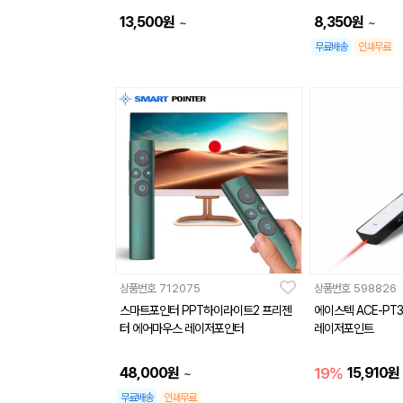
13,500
원
8,350
원
~
~
무료배송
인쇄무료
상품번호
712075
상품번호
598826
스마트포인터 PPT하이라이트2 프리젠
에이스텍 ACE-PT
터 에어마우스 레이저포인터
레이저포인트
48,000
원
19%
15,910
원
~
무료배송
인쇄무료