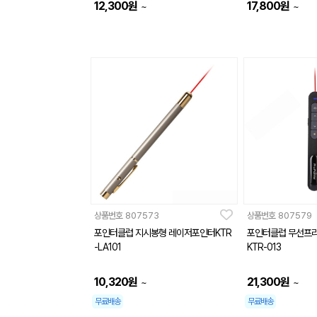
12,300
원
17,800
원
~
~
상품번호
807573
상품번호
807579
포인터클럽 지시봉형 레이저포인터KTR
포인터클럽 무선프
-LA101
KTR-013
10,320
원
21,300
원
~
~
무료배송
무료배송