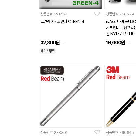
상품번호
591434
상품번호
756579
그린레이져포인터 GREEN-4
naVee 나비 국내
저포인터 무선프리
컨 NV177-RPT10
32,300
원
19,600
원
~
~
케이스무료
상품번호
278301
상품번호
390645