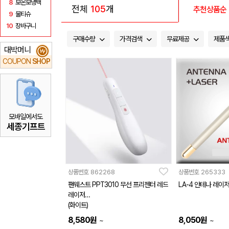
8
보온보냉백
전체
105
개
추천상품순
9
물티슈
10
장바구니
구매수량
가격검색
무료제공
제품
대박머니
₩
COUPON
SHOP
모바일에서도
세종기프트
상품번호
862268
상품번호
265333
팬웨스트 PPT3010 무선 프리젠터 레드
LA-4 안테나 레이
레이저
(화이트)
8,580
원
8,050
원
~
~