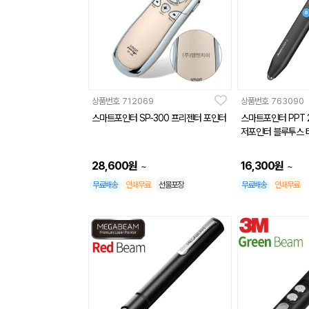
상품번호
712069
상품번호
763090
스마트포인터 SP-300 프리젠터 포인터
스마트포인터 PPT 
저포인터 블루투스 
28,600
원
16,300
원
~
~
무료배송
인쇄무료
선물포장
무료배송
인쇄무료