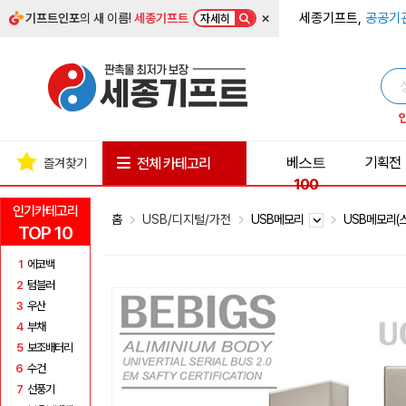
×
세종기프트,
공공기
기프트인포
의 새 이름!
세종기프트
자세히
베스트
기획전
전체 카테고리
즐겨찾기
100
인기카테고리
홈
USB/디지털/가전
USB메모리
USB메모리(
TOP 10
1
에코백
2
텀블러
3
우산
4
부채
5
보조배터리
6
수건
7
선풍기