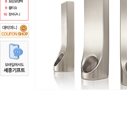
8
보온보냉백
9
물티슈
10
장바구니
대박머니
₩
COUPON
SHOP
모바일에서도
세종기프트