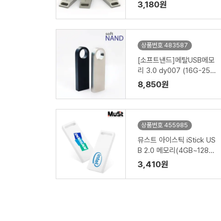
3,180원
상품번호 483587
[소프트낸드]메탈USB메모
리 3.0 dy007 (16G-256
G)
8,850원
상품번호 455985
뮤스트 아이스틱 iStick US
B 2.0 메모리(4GB~128G
B)
3,410원