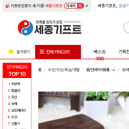
×
세종기프트,
공공기
기프트인포
의 새 이름!
세종기프트
자세히
베스트
기획
전체 카테고리
즐겨찾기
100
인기카테고리
홈
수건/우산/욕실/생활
홈/인테리어용품
도어
TOP 10
1
에코백
2
텀블러
3
우산
4
부채
5
보조배터리
6
수건
7
선풍기