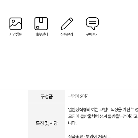
시안샘플
배송/결제
상품문의
구매후기
구성품
부엉이 2마리
일반장식형의 예쁜 코발트색상을 가진 부
모양이 물방울처럼 생겨 물방울부엉이라고
특징 및 사양
니다.
상품종류 : 부엉이 2종세트