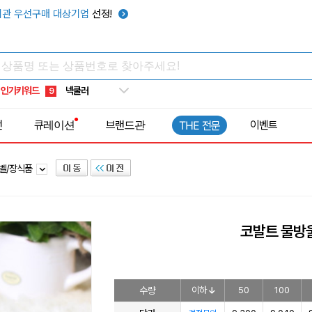
우산
6
관 우선구매 대상기업
선정!
텀블러
7
쿨토시
8
넥쿨러
9
인기키워드
타포린가방
10
선풍기
1
전
큐레이션
브랜드관
이벤트
THE 전문
벨/장식품
코발트 물방
수량
이하
50
100