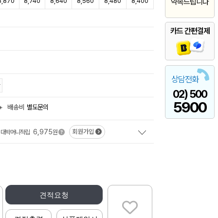
8,870
8,740
8,640
8,560
8,480
8,400
약속드립니다
카드 간편결제
상담전화
02) 500
5900
+
배송비
별도문의
6,975
회원가입
대박머니적립
원
견적요청