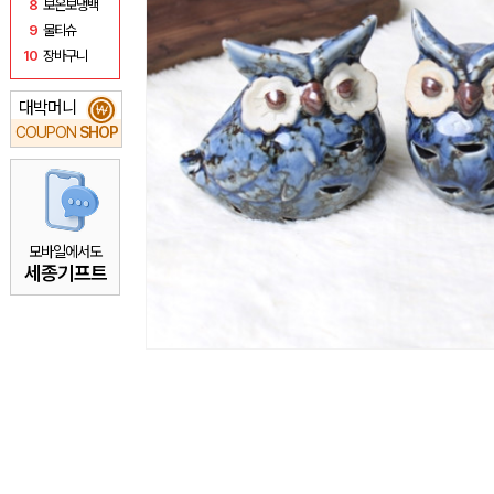
8
보온보냉백
9
물티슈
10
장바구니
대박머니
₩
COUPON
SHOP
모바일에서도
세종기프트