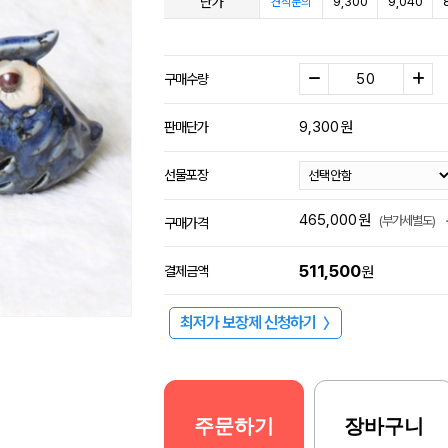
단가
9,300
9,040
견적문의
구매수량
9,300
원
판매단가
선물포장
465,000
원
(부가세별도)
구매가격
511,500
결제금액
원
최저가 보장제 신청하기
〉
주문하기
장바구니