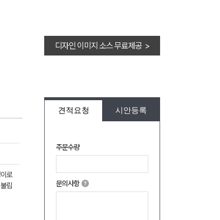
디자인 이미지 소스 무료제공 >
견적요청
시안등록
주문수량
엉이로
문의사항
 불립