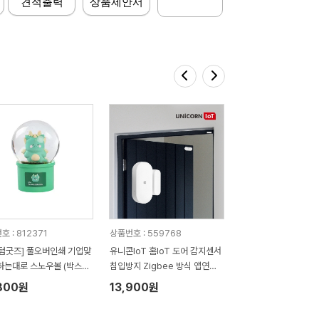
견적출력
상품제안서
 : 812371
상품번호 : 559768
텀굿즈] 풀오버인쇄 기업맞
유니콘IoT 홈IoT 도어 감지센서
하는대로 스노우볼 (박스제
침입방지 Zigbee 방식 앱연동
)
TS-D2 (스마트중계기 TS-D2
800원
13,900원
필요)