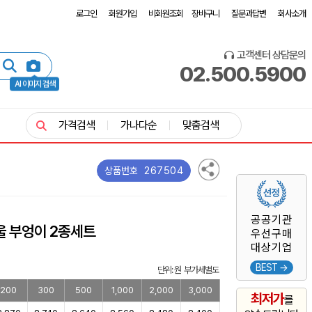
로그인
회원가입
비회원조회
장바구니
질문과답변
회사소개
고객센터 상담문의
02.500.5900
AI 이미지 검색
가격검색
가나다순
맞춤검색
267504
상품번호
공공기관
울 부엉이 2종세트
우선구매
대상기업
BEST →
단위: 원 부가세별도
200
300
500
1,000
2,000
3,000
최저가
를