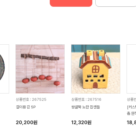
상품번호 : 267525
상품번호 : 267516
상품번호
걸이용 감 5P
쌍굴뚝 노란 집캔들
[커스
춤 원
작가능
20,200원
12,320원
18,