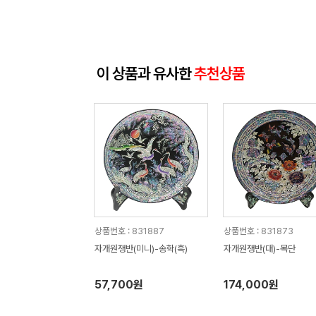
이 상품과 유사한
추천상품
상품번호 : 831887
상품번호 : 831873
자개원쟁반(미니)-송학(흑)
자개원쟁반(대)-목단
57,700원
174,000원