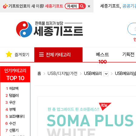
×
세종기프트,
공공기
기프트인포
의 새 이름!
세종기프트
자세히
베스트
기획전
전체 카테고리
즐겨찾기
100
인기카테고리
홈
USB/디지털/가전
USB메모리
USB메모리(
TOP 10
1
에코백
2
텀블러
3
우산
4
부채
5
보조배터리
6
수건
7
선풍기