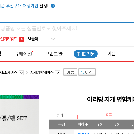
키캡
5
관 우선구매 대상기업
선정!
우산
6
텀블러
7
쿨토시
8
인기키워드
넥쿨러
9
타포린가방
10
전
큐레이션
브랜드관
이벤트
THE 전문
선풍기
1
지갑/케이스
자개명함케이스
아리랑 자개 명함케
별도
인쇄비
수량
이하
20
30
5