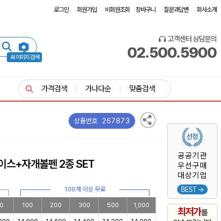
로그인
회원가입
비회원조회
장바구니
질문과답변
회사소개
고객센터 상담문의
02.500.5900
AI 이미지 검색
가격검색
가나다순
맞춤검색
267873
상품번호
공공기관
이스+자개볼펜 2종 SET
우선구매
대상기업
100개 이상 무료
BEST →
0
100
200
300
500
1,000
최저가
를