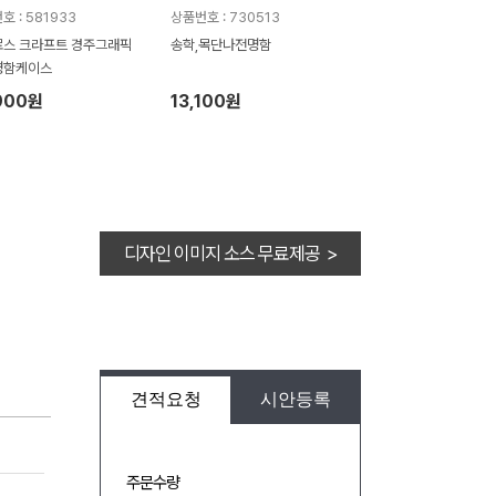
호 : 581933
상품번호 : 730513
스 크라프트 경주그래픽
송학,목단나전명함
명함케이스
900원
13,100원
디자인 이미지 소스 무료제공 >
견적요청
시안등록
주문수량