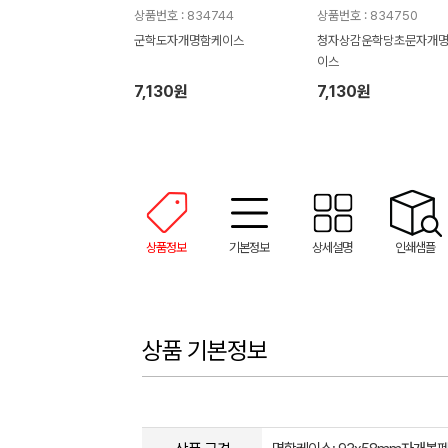
상품번호 : 834744
상품번호 : 834750
군학도자개명함케이스
청자상감운학당초문자개
이스
7,130원
7,130원
상품정보
기본정보
상세설명
인쇄샘플
상품 기본정보