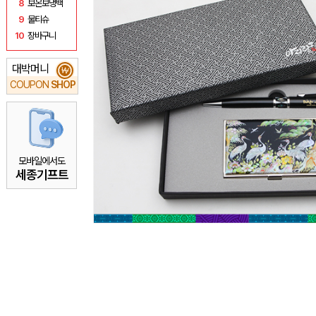
8
보온보냉백
9
물티슈
10
장바구니
대박머니
₩
COUPON
SHOP
모바일에서도
세종기프트