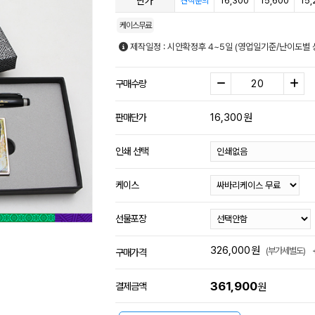
단가
16,300
15,600
15,
견적문의
케이스무료
제작일정 : 시안확정후 4~5일 (영업일기준/난이도별 
구매수량
16,300
원
판매단가
인쇄 선택
케이스
선물포장
326,000
원
(부가세별도)
구매가격
361,900
결제금액
원