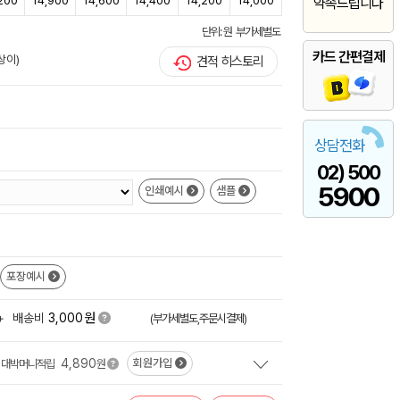
200
14,900
14,600
14,400
14,200
14,000
약속드립니다
단위: 원 부가세별도
카드 간편결제
상이)
견적 히스토리
상담전화
02) 500
5900
인쇄예시
샘플
포장예시
원
+
배송비
3,000
(부가세별도,주문시결제)
4,890
회원가입
대박머니적립
원