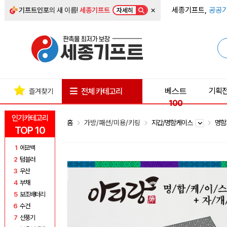
×
세종기프트,
공공기
기프트인포
의 새 이름!
세종기프트
자세히
베스트
기획
전체 카테고리
즐겨찾기
100
인기카테고리
홈
가방/패션/미용/키링
지갑/명함케이스
명함
TOP 10
1
에코백
2
텀블러
3
우산
4
부채
5
보조배터리
6
수건
7
선풍기