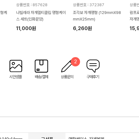
상품번호 : 857628
상품번호 : 372387
상품번
명함케
나빌레라 자개멀티클립 명함케이
조각보 자개명함 (129mmX98
람프로
스 세트(민화문양)
mmX25mm)
자개
11,000원
6,260원
15,
2
시안샘플
배송/결제
상품문의
구매후기