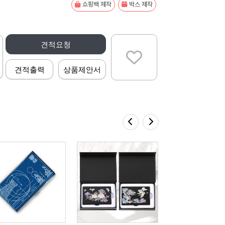
쇼핑백 제작
박스 제작
견적요청
견적출력
상품제안서