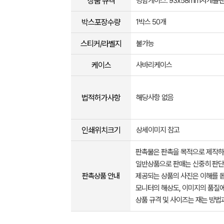
상품 규격
명함케이스: 93x58mm자개볼펜:
박스포장수량
1박스 50개
스티커/라벨지
불가능
케이스
사바리케이스
법적허가사항
해당사항 없음
인쇄위치크기
상세이미지 참고
판촉물은 판촉을 목적으로 제작하
일반상품으로 판매는 신중히 판단
판촉상품 안내
제공되는 상품의 사진은 이해를 
모니터의 해상도, 이미지의 품질에
상품 규격 및 사이즈는 재는 방법