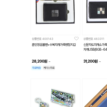
상품번호
400143
상품번호
463311
훈민정음볼펜+수복자개가죽명함지갑
신문자도자개소가죽
자개USB(8GB~64
28,200
원
31,200
원
~
~
무료배송
케이스무료