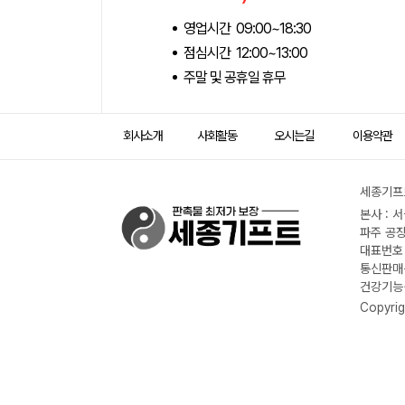
영업시간 09:00~18:30
점심시간 12:00~13:00
주말 및 공휴일 휴무
회사소개
사회활동
오시는길
이용약관
세종기프트
본사 : 
파주 공장
대표번호 :
통신판매신
건강기능식
Copyrig