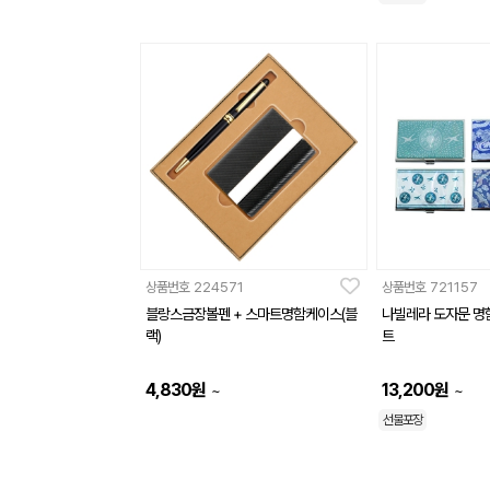
상품번호
224571
상품번호
721157
블랑스금장볼펜 + 스마트명함케이스(블
나빌레라 도자문 명
랙)
트
4,830
원
13,200
원
~
~
선물포장