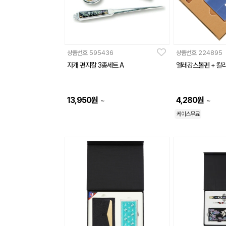
상품번호
595436
상품번호
224895
자개 편지칼 3종세트 A
엘레강스볼펜 + 칼
13,950
원
4,280
원
~
~
케이스무료