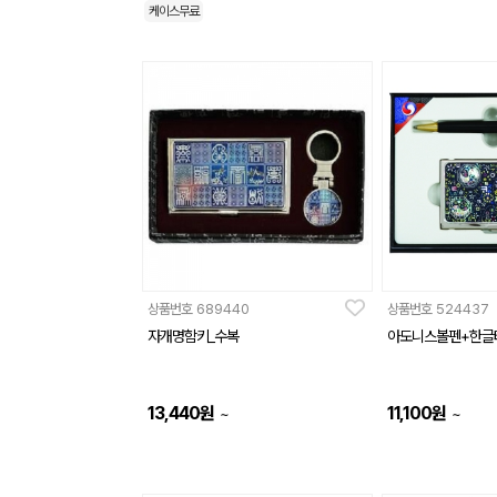
케이스무료
상품번호
689440
상품번호
524437
자개명함키_수복
아도니스볼펜+한글
13,440
원
11,100
원
~
~