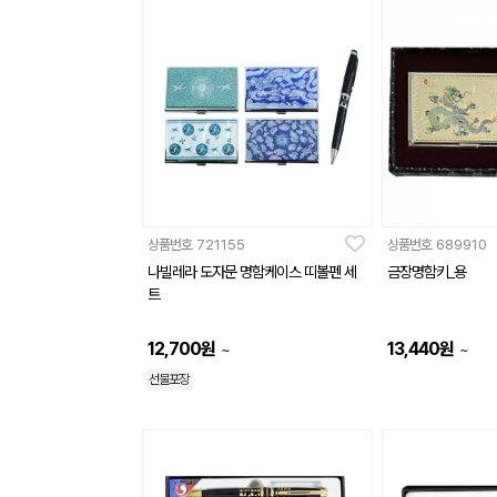
상품번호
721155
상품번호
689910
나빌레라 도자문 명함케이스 띠볼펜 세
금장명함키_용
트
12,700
원
13,440
원
~
~
선물포장