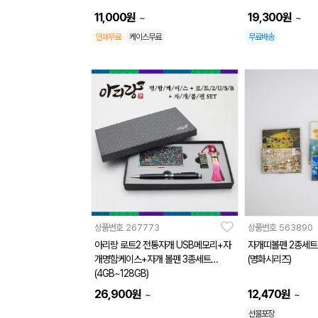
11,000
원
19,300
원
~
~
인쇄무료
케이스무료
무료배송
상품번호
267773
상품번호
563890
아리랑 로트2 전통자개 USB메모리+자
자개띠볼펜 2종세트
개명함케이스+자개 볼펜 3종세트
(명화시리즈)
(4GB~128GB)
26,900
원
12,470
원
~
~
선물포장