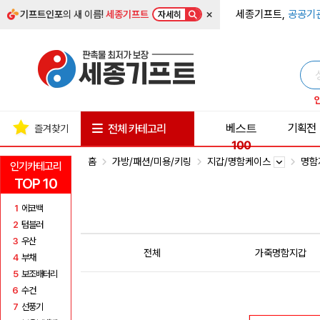
×
세종기프트,
공공기
기프트인포
의 새 이름!
세종기프트
자세히
베스트
기획전
전체 카테고리
즐겨찾기
100
홈
가방/패션/미용/키링
지갑/명함케이스
명함
인기카테고리
TOP 10
1
에코백
2
텀블러
3
우산
전체
가죽명함지갑
4
부채
5
보조배터리
6
수건
7
선풍기