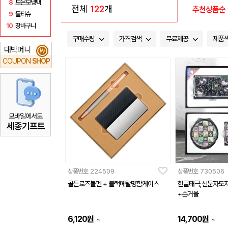
8
보온보냉백
전체
122
개
추천상품순
9
물티슈
10
장바구니
구매수량
가격검색
무료제공
제품
대박머니
₩
COUPON
SHOP
모바일에서도
세종기프트
상품번호
224509
상품번호
730506
골든로즈볼펜 + 블랙메탈명함케이스
한글태극,신문자도
+손거울
6,120
원
14,700
원
~
~