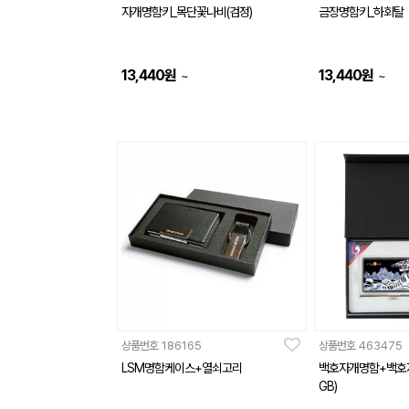
자개명함키_목단꽃나비(검정)
금장명함키_하회탈
13,440
원
13,440
원
~
~
상품번호
186165
상품번호
463475
LSM명함케이스+열쇠고리
백호자개명함+백호자
GB)