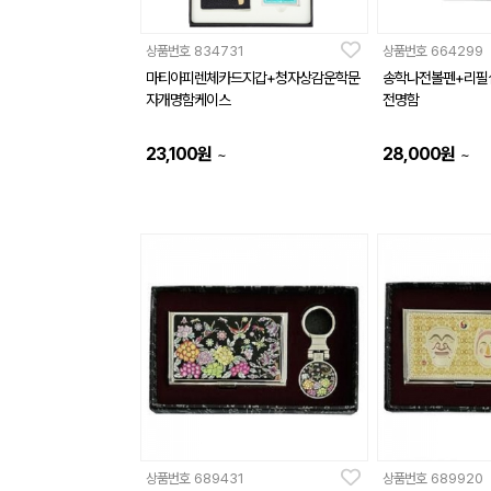
상품번호
834731
상품번호
664299
마티아피렌체카드지갑+청자상감운학문
송학나전볼펜+리필
자개명함케이스
전명함
23,100
원
28,000
원
~
~
상품번호
689431
상품번호
689920