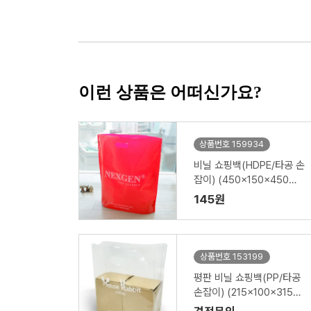
이런 상품은 어떠신가요?
상품번호 159934
비닐 쇼핑백(HDPE/타공 손
잡이) (450x150x450m
m)
145원
상품번호 153199
평판 비닐 쇼핑백(PP/타공
손잡이) (215x100x315m
m)