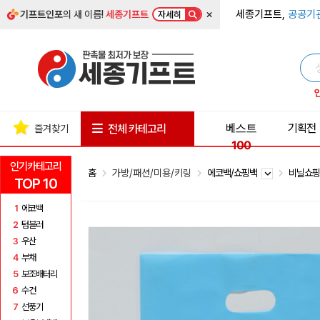
×
세종기프트,
공공기
기프트인포
의 새 이름!
세종기프트
자세히
베스트
기획전
전체 카테고리
즐겨찾기
100
인기카테고리
홈
가방/패션/미용/키링
에코백/쇼핑백
비닐쇼
TOP 10
1
에코백
2
텀블러
3
우산
4
부채
5
보조배터리
6
수건
7
선풍기