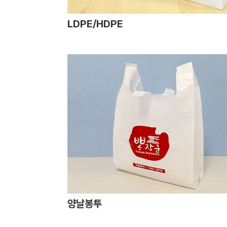
LDPE/HDPE
양날봉투