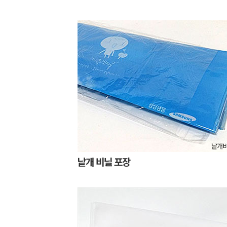
낱개 비닐 포장