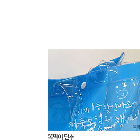
똑딱이 단추