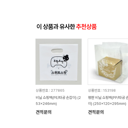
이 상품과 유사한
추천상품
상품번호 : 277865
상품번호 : 153198
비닐 쇼핑백(PE/타공 손잡이) (2
평판 비닐 쇼핑백(PP/타공 
53x246mm)
이) (250x120x295mm)
견적문의
견적문의