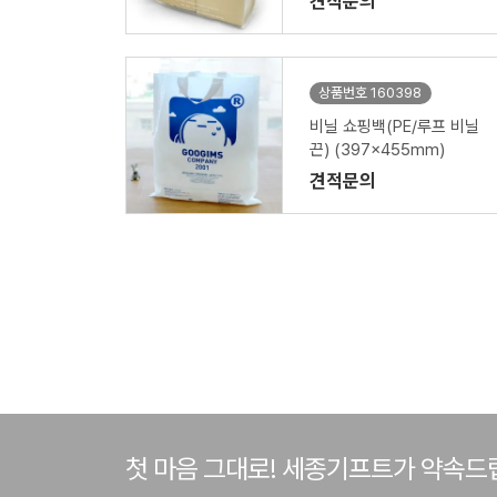
견적문의
상품번호 160398
비닐 쇼핑백(PE/루프 비닐
끈) (397x455mm)
견적문의
첫 마음 그대로! 세종기프트가 약속드