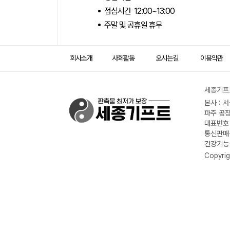
점심시간 12:00~13:00
주말 및 공휴일 휴무
회사소개
사회활동
오시는길
이용약관
세종기프트
본사 : 
파주 공장
대표번호 :
통신판매신
건강기능식
Copyrig