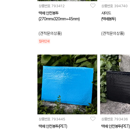
상품번호
793412
상품번호
394740
택배 안전봉투
사이드
(270mmx320mm+45mm)
(택배봉투)
(견적문의상품)
(견적문의상품)
칼라인쇄
상품번호
793445
상품번호
793436
택배 안전봉투(PET)
택배 안전봉투(PET)