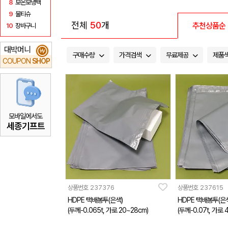
8
보온보냉백
9
물티슈
전체
50
개
추천상품순
10
장바구니
대박머니
₩
구매수량
가격검색
무료제공
제품
COUPON
SHOP
모바일에서도
세종기프트
상품번호
237376
상품번호
237615
HDPE 택배봉투(은색)
HDPE 택배봉투(은
(두께-0.065t, 가로 20~28cm)
(두께-0.07t, 가로 