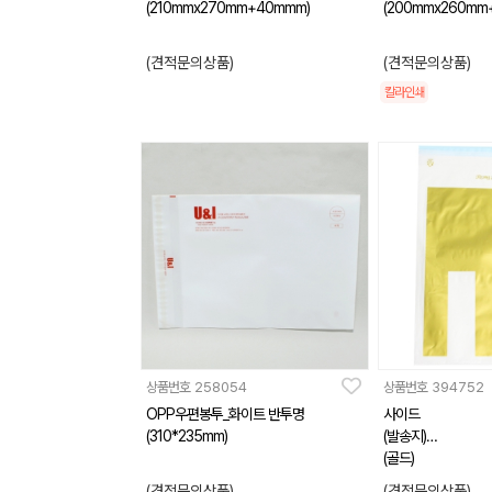
(210mmx270mm+40mmm)
(200mmx260mm
(견적문의상품)
(견적문의상품)
칼라인쇄
상품번호
258054
상품번호
394752
OPP우편봉투_화이트 반투명
사이드
(310*235mm)
(발송지)
(골드)
(견적문의상품)
(견적문의상품)