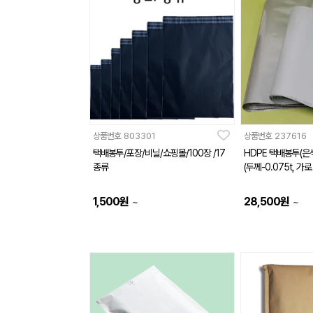
상품번호
803301
상품번호
237616
택배봉투/포장/비닐/쇼핑몰/100장 /17
HDPE 택배봉투(은
종류
(두께-0.075t, 가로
1,500
원
28,500
원
~
~