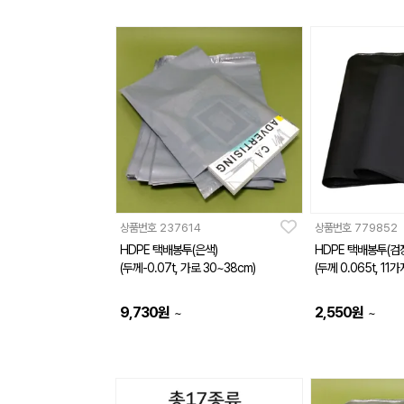
상품번호
237614
상품번호
779852
HDPE 택배봉투(은색)
HDPE 택배봉투(검정
(두께-0.07t, 가로 30~38cm)
(두께 0.065t, 11
9,730
원
2,550
원
~
~