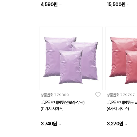
4,590
원
15,500
원
~
~
상품번호
779809
상품번호
779797
LDPE 택배봉투(연보라-무광)
LDPE 택배봉투(핑크
(11가지 사이즈)
(8가지 사이즈)
3,740
원
3,270
원
~
~