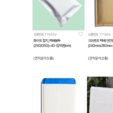
상품번호
776592
상품번호
771800
화이트 합지_택배봉투
크라프트 택배 안전
(250X350(+40-접착면)mm)
(240mmx280mm
(견적문의상품)
(견적문의상품)