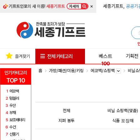
×
세종기프트,
공공기
기프트인포
의 새 이름!
세종기프트
자세히
베스트
기획전
전체 카테고리
즐겨찾기
100
홈
가방/패션/미용/키링
에코백/쇼핑백
비닐쇼
인기카테고리
TOP 10
1
에코백
2
텀블러
3
우산
전체
비닐 쇼핑백(맞춤)
4
부채
5
보조배터리
지퍼 봉투
식품 포장재
6
수건
7
선풍기