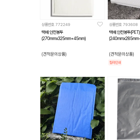
상품번호
772249
상품번호
793608
택배 안전봉투
택배 안전봉투(PET)
(270mmx325mm+45mm)
(240mmx285mm
(견적문의상품)
(견적문의상품)
칼라인쇄