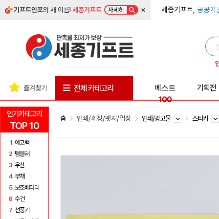
×
세종기프트,
공공기
기프트인포
의 새 이름!
세종기프트
자세히
베스트
기획전
전체 카테고리
즐겨찾기
100
인기카테고리
홈
인쇄/휘장/뱃지/업장
인쇄/광고물
스티커
TOP 10
1
에코백
2
텀블러
3
우산
4
부채
5
보조배터리
6
수건
7
선풍기