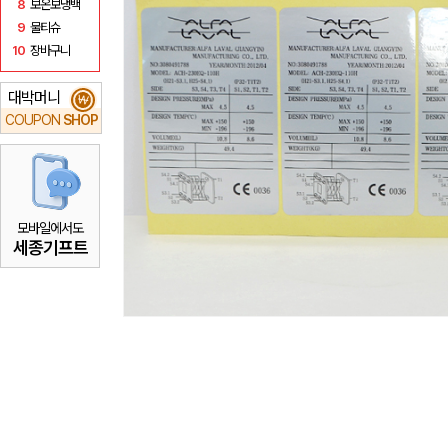
8
보온보냉백
9
물티슈
10
장바구니
대박머니
₩
COUPON
SHOP
모바일에서도
세종기프트