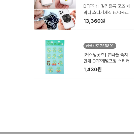
DTF인쇄 컬러필름 굿즈 캐
릭터 스티커제작 570*500
라벨
13,360원
상품번호 755801
[커스텀굿즈] 뷰티풀 속지
인쇄 OPP개별포장 스티커
1,430원