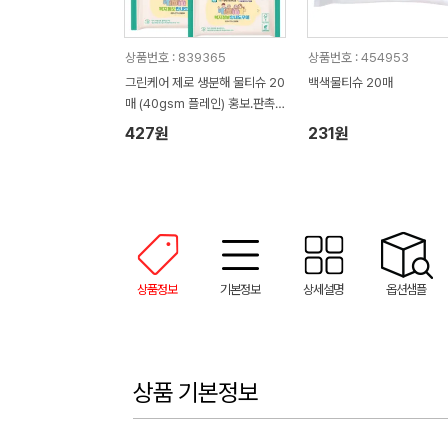
상품번호 : 839365
상품번호 : 454953
그린케어 제로 생분해 물티슈 20
백색물티슈 20매
매 (40gsm 플레인) 홍보.판촉
용 물티슈
427원
231원
상품정보
기본정보
상세설명
옵션샘플
상품 기본정보