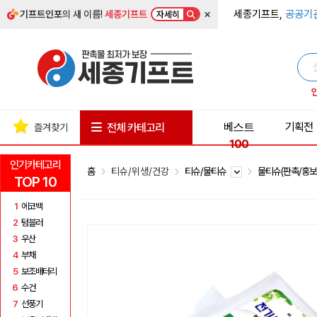
×
세종기프트,
공공기
기프트인포
의 새 이름!
세종기프트
자세히
베스트
기획전
전체 카테고리
즐겨찾기
100
인기카테고리
홈
티슈/위생/건강
티슈/물티슈
물티슈(판촉/홍보
TOP 10
1
에코백
2
텀블러
3
우산
4
부채
5
보조배터리
6
수건
7
선풍기