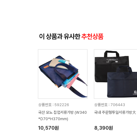
이 상품과 유사한
추천상품
상품번호 : 592226
상품번호 : 706443
국산 모노 집업서류가방 (W340
국내 주문형투일서류가방大
*D70*H370mm)
10,570원
8,390원