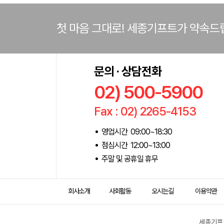
첫 마음 그대로! 세종기프트가 약속드
문의 · 상담전화
02) 500-5900
Fax : 02) 2265-4153
영업시간 09:00~18:30
점심시간 12:00~13:00
주말 및 공휴일 휴무
회사소개
사회활동
오시는길
이용약관
세종기프트