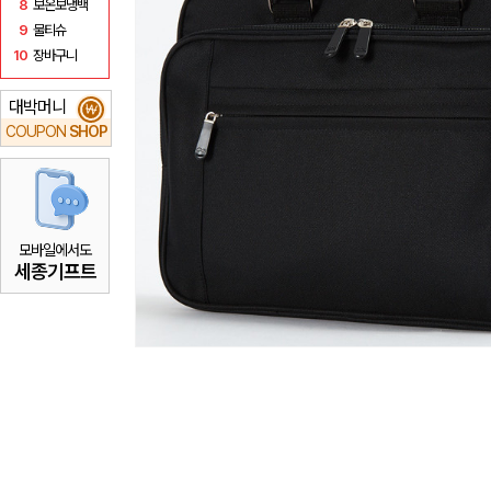
8
보온보냉백
9
물티슈
10
장바구니
대박머니
₩
COUPON
SHOP
모바일에서도
세종기프트