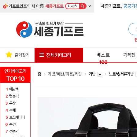
×
세종기프트,
공공기
기프트인포
의 새 이름!
세종기프트
자세히
베스트
기획전
전체 카테고리
즐겨찾기
100
인기카테고리
홈
가방/패션/미용/키링
가방
노트북/서류가방
TOP 10
1
에코백
2
텀블러
3
우산
4
부채
5
보조배터리
6
수건
7
선풍기