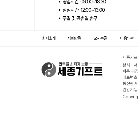
영업시간 09:00~18:30
점심시간 12:00~13:00
주말 및 공휴일 휴무
회사소개
사회활동
오시는길
이용약관
세종기프트
본사 : 
파주 공장
대표번호 :
통신판매신
건강기능식
Copyrig