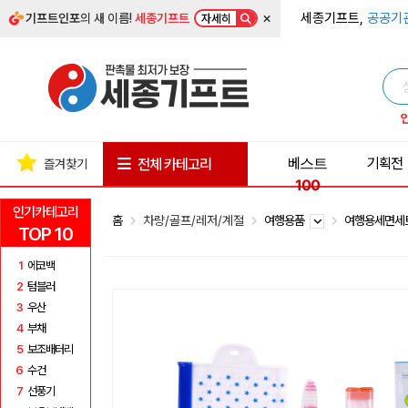
×
세종기프트,
공공기
기프트인포
의 새 이름!
세종기프트
자세히
베스트
기획전
전체 카테고리
즐겨찾기
100
인기카테고리
홈
차량/골프/레저/계절
여행용품
여행용세면
TOP 10
1
에코백
2
텀블러
3
우산
4
부채
5
보조배터리
6
수건
7
선풍기