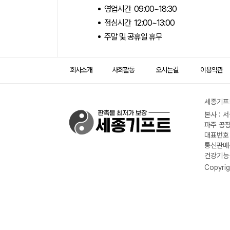
영업시간 09:00~18:30
점심시간 12:00~13:00
주말 및 공휴일 휴무
회사소개
사회활동
오시는길
이용약관
세종기프트
본사 : 
파주 공장
대표번호 :
통신판매신
건강기능식
Copyrig