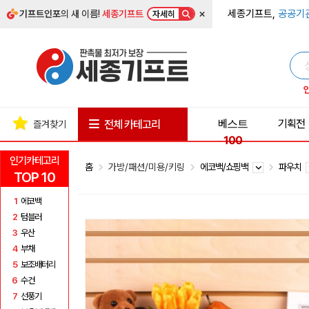
×
세종기프트,
공공기
기프트인포
의 새 이름!
세종기프트
자세히
베스트
기획전
전체 카테고리
즐겨찾기
100
인기카테고리
홈
가방/패션/미용/키링
에코백/쇼핑백
파우치
TOP 10
1
에코백
2
텀블러
3
우산
4
부채
5
보조배터리
6
수건
7
선풍기