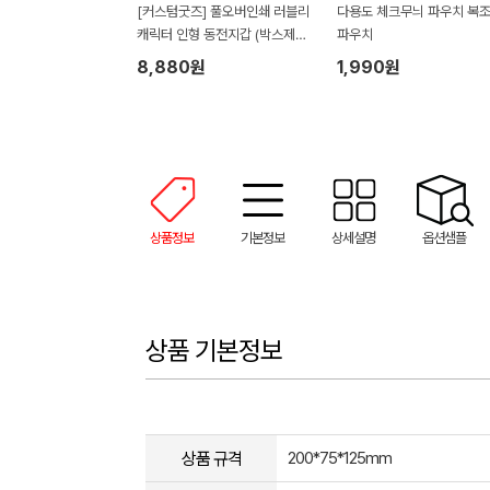
[커스텀굿즈] 풀오버인쇄 러블리
다용도 체크무늬 파우치 복
캐릭터 인형 동전지갑 (박스제작
파우치
가능)
8,880원
1,990원
상품정보
기본정보
상세설명
옵션샘플
상품 기본정보
상품 규격
200*75*125mm