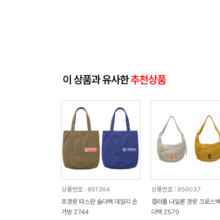
이 상품과 유사한
추천상품
상품번호 : 861364
상품번호 : 856037
초경량 타스란 숄더백 데일리 손
컬러풀 나일론 경량 크로스백
가방 Z744
더백 Z570