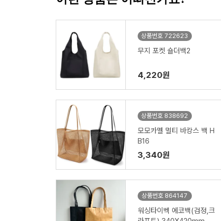
상품번호 722623
무지 포켓 숄더백2
4,220원
상품번호 838692
모모카멜 멀티 바캉스 백 H
B16
3,340원
상품번호 864147
워싱타이벡 에코백(검정,크