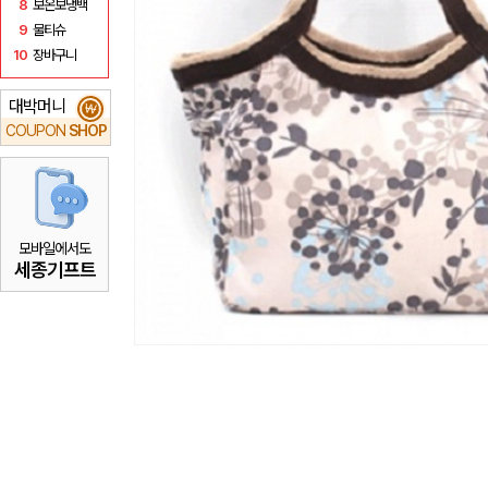
8
보온보냉백
9
물티슈
10
장바구니
대박머니
₩
COUPON
SHOP
모바일에서도
세종기프트