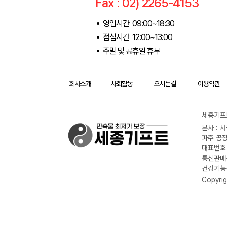
Fax : 02) 2265-4153
영업시간 09:00~18:30
점심시간 12:00~13:00
주말 및 공휴일 휴무
회사소개
사회활동
오시는길
이용약관
세종기프트
본사 : 
파주 공장
대표번호 :
통신판매신
건강기능식
Copyrig