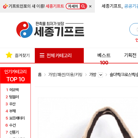
×
세종기프트,
공공기
기프트인포
의 새 이름!
세종기프트
자세히
베스트
기획전
전체 카테고리
즐겨찾기
100
인기카테고리
홈
가방/패션/미용/키링
가방
숄더백/크로스백
TOP 10
1
에코백
2
텀블러
3
우산
4
부채
5
보조배터리
6
수건
7
선풍기