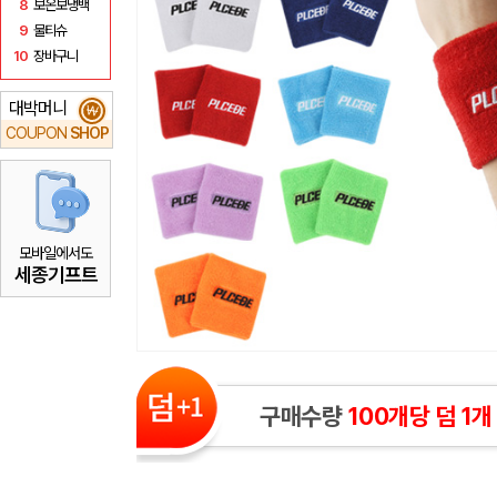
8
보온보냉백
9
물티슈
10
장바구니
대박머니
₩
COUPON
SHOP
모바일에서도
세종기프트
구매수량
100개당 덤 1개