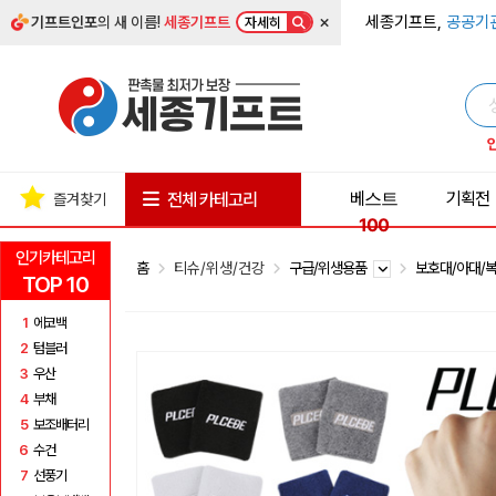
×
세종기프트,
공공기
기프트인포
의 새 이름!
세종기프트
자세히
베스트
기획전
전체 카테고리
즐겨찾기
100
인기카테고리
홈
티슈/위생/건강
구급/위생용품
보호대/아대/
TOP 10
1
에코백
2
텀블러
3
우산
4
부채
5
보조배터리
6
수건
7
선풍기