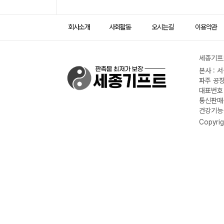
회사소개
사회활동
오시는길
이용약관
세종기프트
본사 : 
파주 공장
대표번호 :
통신판매신
건강기능식
Copyrig