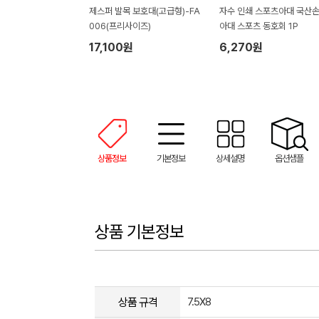
제스퍼 발목 보호대(고급형)-FA
자수 인쇄 스포츠아대 국산
006(프리사이즈)
아대 스포츠 동호회 1P
17,100원
6,270원
상품정보
기본정보
상세설명
옵션샘플
상품 기본정보
상품 규격
7.5X8