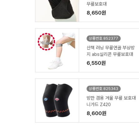
무릎보호대
8,650원
상품번호 852377
산책 러닝 무릎연골 부상방
지 abs실리콘 무릎보호대
6,550원
상품번호 825343
방한 겸용 겨울 무릎 보호대
니가드 Z420
8,600원