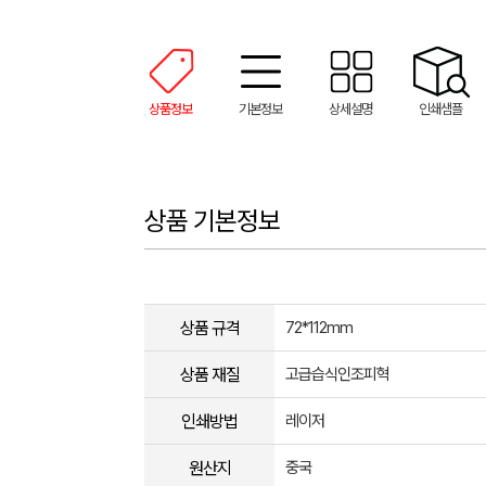
상품정보
기본정보
상세설명
인쇄샘플
상품 기본정보
상품 규격
72*112mm
상품 재질
고급습식인조피혁
인쇄방법
레이저
원산지
중국