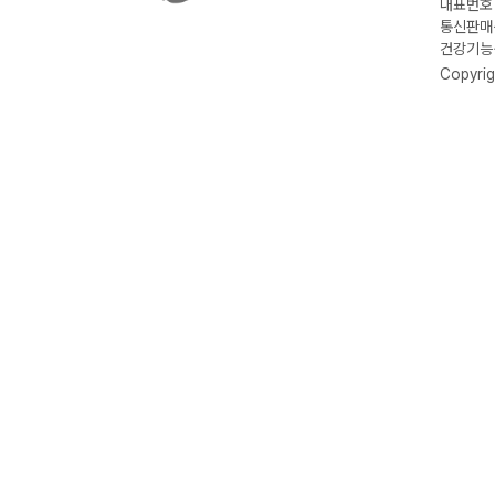
대표번호 :
통신판매신
건강기능식
Copyrig