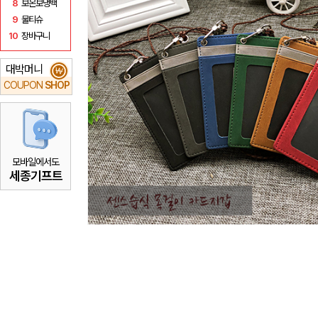
8
보온보냉백
9
물티슈
10
장바구니
대박머니
₩
COUPON
SHOP
모바일에서도
세종기프트