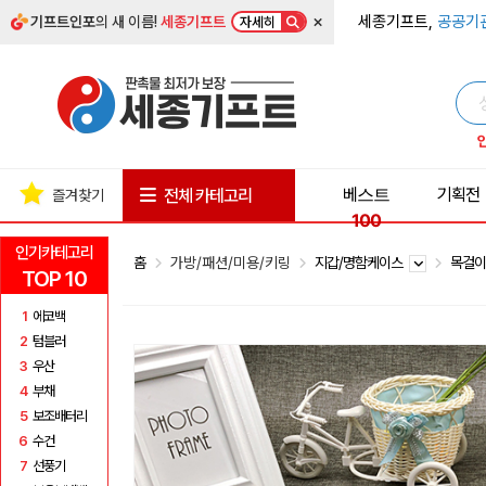
×
세종기프트,
공공기
기프트인포
의 새 이름!
세종기프트
자세히
베스트
기획전
전체 카테고리
즐겨찾기
100
인기카테고리
홈
가방/패션/미용/키링
지갑/명함케이스
목걸
TOP 10
1
에코백
2
텀블러
3
우산
4
부채
5
보조배터리
6
수건
7
선풍기