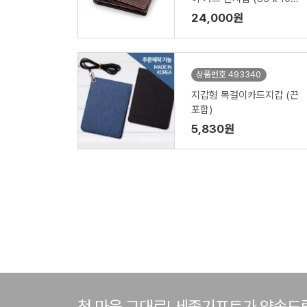
mm)
24,000원
상품번호 493340
지갑형 목걸이카드지갑 (끈
포함)
5,830원
첫 마음 그대로! 세종기프트가 약속드