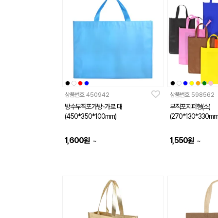
상품번호
450942
상품번호
598562
방수부직포가방-가로 대
부직포지퍼형(소)
(450*350*100mm)
(270*130*330mm
1,600
원
1,550
원
~
~