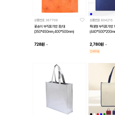
상품번호
367709
상품번호
604215
꽃송이 부직포가방 중/대
특대형 부직포가방 
(350*450mm,400*500mm)
(440*500*200m
728
원
2,780
원
~
~
인쇄무료