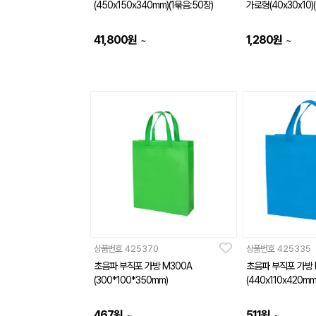
(450x150x340mm)(1묶음:50장)
가로형(40x30x10)(
41,800
원
1,280
원
~
~
상품번호
425370
상품번호
425335
초음파 부직포 가방 M300A
초음파 부직포 가방 
(300*100*350mm)
(440x110x420mm
467
원
511
원
~
~