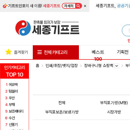
×
세종기프트,
공공기
기프트인포
의 새 이름!
세종기프트
자세히
베스트
기획전
전체 카테고리
즐겨찾기
100
홈
인쇄/휘장/뱃지/업장
장바구니형 쇼핑백
부
인기카테고리
TOP 10
1
에코백
2
텀블러
3
우산
전체
부직포가방(M형)
4
부채
5
보조배터리
부직포보온/보냉가방
시장가방
6
수건
7
선풍기