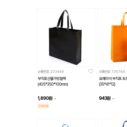
상품번호
223449
상품번호
725764
부직포선물가방블랙
로페리아 부직포 토
(405*350*100mm)
(35*41*12)
1,890
원
943
원
~
~
인쇄무료