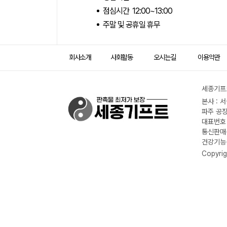
점심시간 12:00~13:00
주말 및 공휴일 휴무
회사소개
사회활동
오시는길
이용약관
세종기프트
본사 : 
파주 공장
대표번호 :
통신판매신
건강기능식
Copyrig