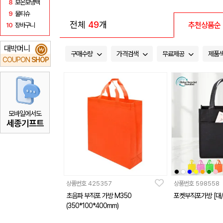
8
보온보냉백
9
물티슈
전체
49
개
추천상품순
10
장바구니
대박머니
₩
구매수량
가격검색
무료제공
제품
COUPON
SHOP
모바일에서도
세종기프트
상품번호
425357
상품번호
598558
초음파 부직포 가방 M350
포켓부직포가방 [대/
(350*100*400mm)