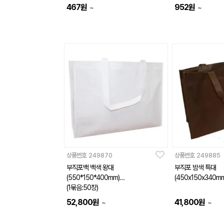
467
원
952
원
~
~
상품번호
249870
상품번호
249885
부직포백 백색 왕대
부직포 밤색 특대
(550*150*400mm)
(450x150x340mm
(1묶음:50장)
52,800
원
41,800
원
~
~