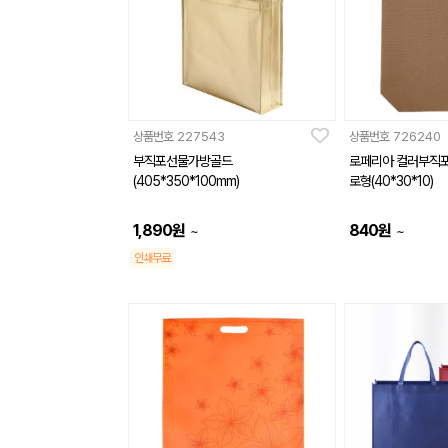
상품번호
227543
상품번호
726240
부직포선물가방골드
로페리아 컬러부직포
(405*350*100mm)
로형(40*30*10)
1,890
원
840
원
~
~
인쇄무료