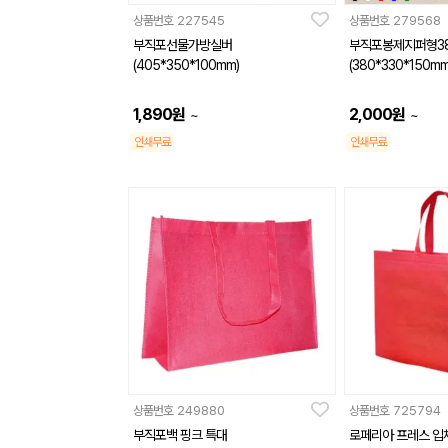
상품번호
227545
상품번호
279568
부직포선물가방실버
부직포봉제지퍼형3
(405*350*100mm)
(380*330*150mm
1,890
원
2,000
원
~
~
인쇄무료
인쇄무료
상품번호
249880
상품번호
725794
부직포백 핑크 특대
로페리아 프레스 입체