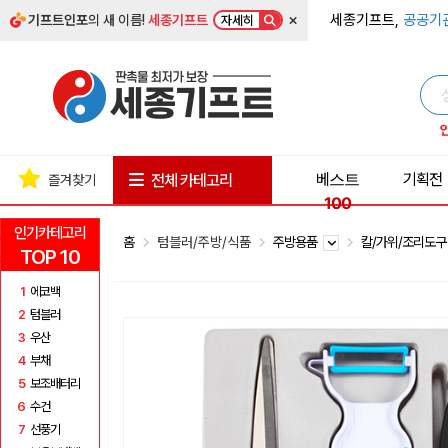
×
세종기프트,
공공기
기프트인포
의 새 이름!
세종기프트
자세히
베스트
기획전
전체 카테고리
즐겨찾기
100
인기카테고리
홈
텀블러/주방/식품
주방용품
칼/가위/조리도
TOP 10
1
에코백
2
텀블러
3
우산
4
부채
5
보조배터리
6
수건
7
선풍기