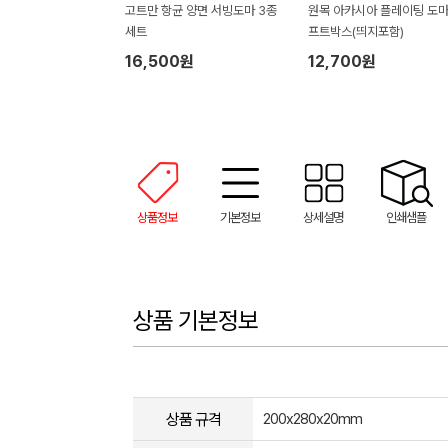
고트만 항균 양면 서빙도마 3종
원목 아카시아 플레이팅 도마
세트
프트박스(띄지포함)
16,500원
12,700원
상품정보
기본정보
상세설명
인쇄샘플
상품 기본정보
상품 규격
200x280x20mm